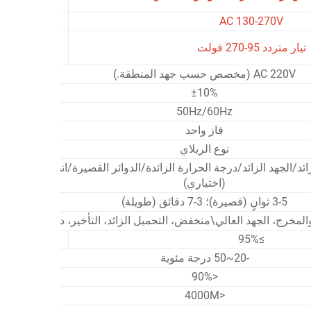
فولت أمبير
C 130-280V
AC 130-270V
جهد تيار متر
تيار متردد 95-270 فولت
95-280V
AC 220V (مخصص حسب جهد المنطقة.)
±10%
50Hz/60Hz
فاز واحد
نوع الريلاي
ائد/الجهد الزائد/درجة الحرارة الزائدة/الدوائر القصيرة/انخفاض الجهد
(اختياري)
3-5 ثوانٍ (قصيرة)؛ 3-7 دقائق (طويلة)
المخرج، الجهد العالي\منخفض، التحميل الزائد، التأخير، درجة الحرارة
≥98%
≥95%
-20~50 درجة مئوية
<90%
<4000M