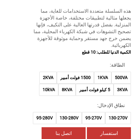
هذه السلسلة متعددة الاستخدامات للغاية، مما
يجعلها مثالية لتطبيقات مختلفة، خاصة الأجهزة
المنزلية. بفضل قدرتها العالية على التكيف، فإنها
تصحيح التشوهات في شبكة الكهرباء المحلية، مما
يضمن خرج جهد مستقر وحماية موثوقة للأجهزة
الكهربائية.
الكمية الدنيا للطلب: 10 قطع
الطاقة:
500VA
1KVA
1500 فولت أمبير
2KVA
3KVA
5 كيلو فولت أمبير
8KVA
10kVA
نطاق الإدخال:
95-280V
130-280V
95-270V
130-270V
استفسار
اتصل بنا