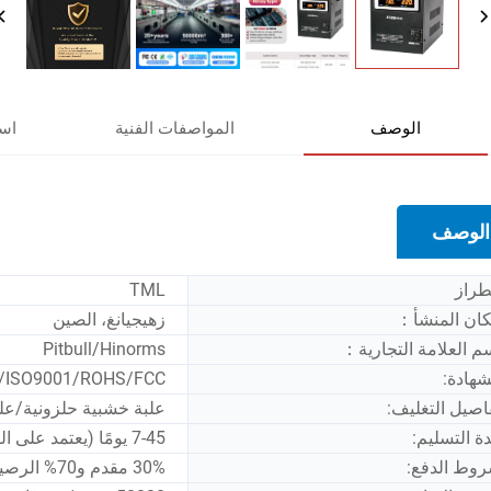
الوصف
المواصفات الفنية
است
الوصف
طراز
TML
ان المنشأ：
زهيجيانغ، الصين
م العلامة التجارية：
Pitbull/Hinorms
شهادة:
/ISO9001/ROHS/FCC
اصيل التغليف:
علبة خشبية حلزونية/علبة
ة التسليم:
7-45 يومًا (يعتمد على الكمية)
وط الدفع:
30% مقدم و70% الرصيد قبل التسليم