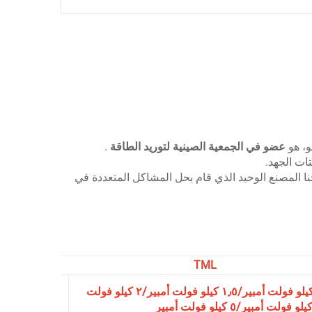
و، هو
عضو في الجمعية الصينية لتوريد الطاقة
.
تات الجهد.
د سنوات من العمل الشاق، мы أصبحنا المصنع الوحيد الذي قام بحل المشاكل المتعددة في
TML
8 كيلو فول
٠٫٥ كيلو فولت أمبير/١ كيلو فولت أمبير/١٫٥ كيلو فولت أمبير/٢ كيلو فولت
أمبير/10