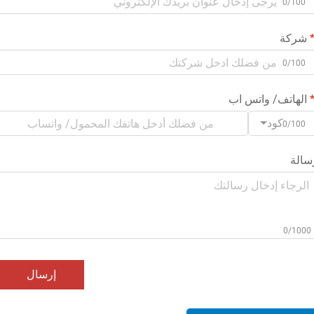
0/100
شركة
0/100
الهاتف/ واتس اب
كود
0/100
سالة
0/1000
إرسال