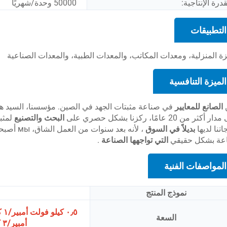
قدرة الإنتاجية:
50000 وحدة/شهريًا
التطبيقات
زة المنزلية، ومعدات المكاتب، والمعدات الطبية، والمعدات الصناعية
الميزة التنافسية
ن
الصانع للمعايير
في صناعة مثبتات الجهد في الصين. مؤسسنا، السيد ه
كثر من 20 عامًا، ركزنا بشكل حصري على
البحث والتصنيع
لمثب
اتنا لديها
بديلاً في السوق
، لأنه بع
اعة بشكل حقيقي
التي تواجهها الصناعة
.
المواصفات الفنية
نموذج المنتج
السعة
أمبير/٣ كيلو فولت أمبير/٥ كيلو فولت أمبير