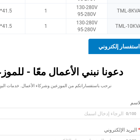
130-280V
41.5*24*36
1
TML-8KV
95-280V
130-280V
41.5*24*36
1
TML-10KV
95-280V
استفسار إلكتروني
دعونا نبني الأعمال معًا - للمو
نرحب باستفساراتكم من الموزعين وشركاء الأعمال. خدمات البيع با
لاسم
0/100
البريد الإلكتروني