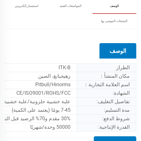
الوصف
المواصفات الفنية
استفسار إلكتروني
المنتجات الموصى بها
الوصف
الطراز
ITK-B
مكان المنشأ：
زهيجيانغ، الصين
اسم العلامة التجارية：
Pitbull/Hinorms
الشهادة:
CE/ISO9001/ROHS/FCC
تفاصيل التغليف:
علبة خشبية حلزونية/علبة خشبية/رغوة
مدة التسليم:
7-45 يومًا (يعتمد على الكمية)
شروط الدفع:
30% مقدم و70% الرصيد قبل التسليم
القدرة الإنتاجية:
50000 وحدة/شهريًا