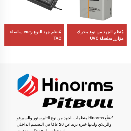
مُنظم الجهد من نوع محرك
مُنظم جهد النوع رеле سلسلة
مؤازر سلسلة UVC
TAC
تُصَنِّع Hinorms منظمات الجهد من نوع الثايرستور والسيرفو
والريلاي ولديها خبرة تزيد عن 20 عامًا في التصميم الداخلي
واستخدام برامج تحكم متقدمة.