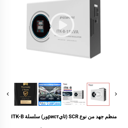
منظم جهد من نوع SCR (ثايристور) سلسلة ITK-B