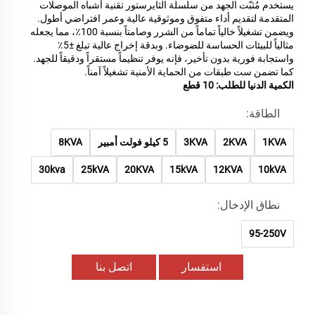
يستخدم مُثبّت الجهد من سلسلة الثايرستور تقنية أشباه الموصلات
المتقدمة لتقديم أداء متفوق وموثوقية عالية وعمر افتراضي أطول.
ويضمن تشغيلاً خالياً تماماً من الشرر وصامتاً بنسبة 100٪، مما يجعله
مثالياً للبيئات الحساسة للضوضاء. وبدقة إخراج عالية تبلغ ±5٪
واستجابة فورية بدون تأخير، فإنه يوفر تنظيماً مستقراً ودقيقاً للجهد.
كما تضمن ست طبقات من الحماية الأمنية تشغيلاً آمناً.
الكمية الدنيا للطلب: 10 قطع
الطاقة:
1KVA
2KVA
3KVA
5 كيلو فولت أمبير
8KVA
30kva
25kVA
20KVA
15kVA
12KVA
10kVA
نطاق الإدخال:
95-250V
استفسار
اتصل بنا