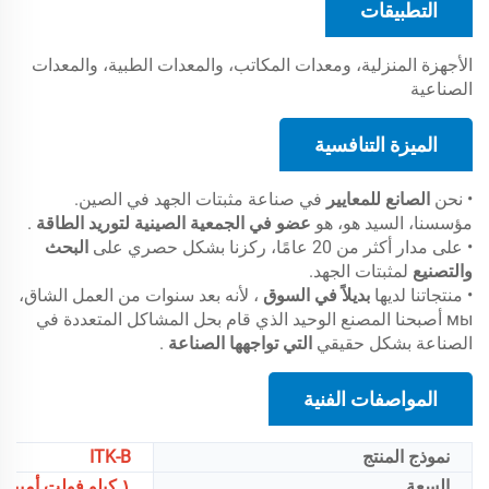
التطبيقات
الأجهزة المنزلية، ومعدات المكاتب، والمعدات الطبية، والمعدات
الصناعية
الميزة التنافسية
• نحن
الصانع للمعايير
في صناعة مثبتات الجهد في الصين.
مؤسسنا، السيد هو، هو
عضو في الجمعية الصينية لتوريد الطاقة
.
• على مدار أكثر من 20 عامًا، ركزنا بشكل حصري على
البحث
والتصنيع
لمثبتات الجهد.
• منتجاتنا لديها
بديلاً في السوق
، لأنه بعد سنوات من العمل الشاق،
мы أصبحنا المصنع الوحيد الذي قام بحل المشاكل المتعددة في
الصناعة بشكل حقيقي
التي تواجهها الصناعة
.
المواصفات الفنية
نموذج المنتج
ITK-B
السعة
١ كيلو فولت أمبير/٢ كيلو فولت أمبير/٣ كيلو فولت أمبير/٥ كيلو فولت أمبير