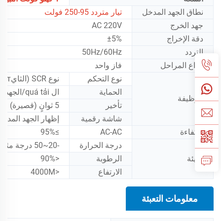
نطاق الجهد المدخل
تيار متردد 95-250 فولت
جهد الخرج
AC 220V
دقة الإخراج
±5%
التردد
50Hz/60Hz
أنواع المراحل
فاز واحد
نوع التحكم
نوع SCR (الثايристور)
الحماية
ال quá tải/الجهد الزائد/درجة الحرارة الزائدة/الدوائر القصيرة/انخفاض الجهد
الوظيفة
تأخير
5 ثوانٍ (قصيرة) ؛ 200 ثانية (طويلة)
شاشة رقمية
إظهار الجهد المدخل
الكفاءة
AC-AC
≥95%
درجة الحرارة
-20~50 درجة مئوية
البيئة
الرطوبة
<90%
الارتفاع
<4000M
معلومات التعبئة