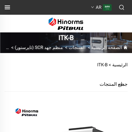
AR
ITK-B
الصفحة الرئيسية
>
المنتجات
>
منظم جهد SCR (ثايرستور)
>
ITK-B
الرئيسية >
ITK-B
جميع المنتجات