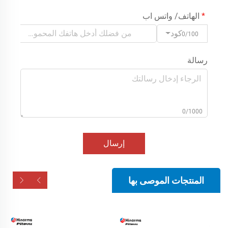
الهاتف/ واتس اب
كود
0/100
رسالة
0/1000
إرسال
المنتجات الموصى بها