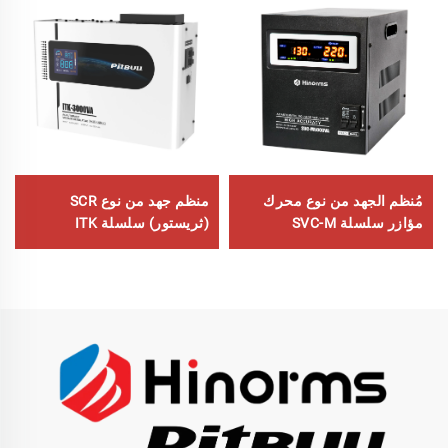
مُنظم الجهد من نوع محرك
منظم جهد من نوع SCR
مؤازر سلسلة SVC-M
(ثريستور) سلسلة ITK