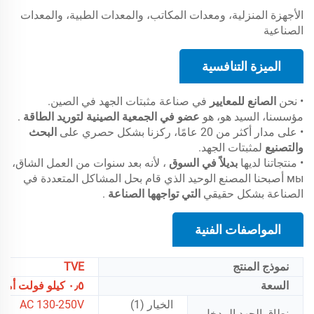
الأجهزة المنزلية، ومعدات المكاتب، والمعدات الطبية، والمعدات
الصناعية
الميزة التنافسية
• نحن
الصانع للمعايير
في صناعة مثبتات الجهد في الصين.
مؤسسنا، السيد هو، هو
عضو في الجمعية الصينية لتوريد الطاقة
.
• على مدار أكثر من 20 عامًا، ركزنا بشكل حصري على
البحث
والتصنيع
لمثبتات الجهد.
• منتجاتنا لديها
بديلاً في السوق
، لأنه بعد سنوات من العمل الشاق،
мы أصبحنا المصنع الوحيد الذي قام بحل المشاكل المتعددة في
الصناعة بشكل حقيقي
التي تواجهها الصناعة
.
المواصفات الفنية
نموذج المنتج
TVE
السعة
٠٫٥ كيلو فولت أمبير/١ كيلو فولت أمبير/١٫٥ كيلو فولت أمبير/٢ كيلو فولت أمبير/٣ كيلو فولت أمبير/٥ كيلو فولت أمبير
الخيار (1)
AC 130-250V
نطاق الجهد المدخل