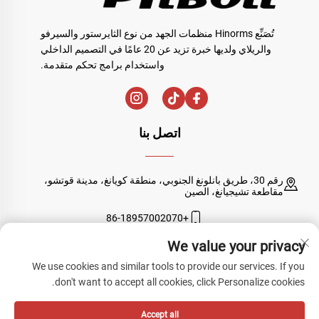
تُصَنِّع Hinorms منظمات الجهد من نوع الثايرستور والسيرفو
والريلاي ولديها خبرة تزيد عن 20 عامًا في التصميم الداخلي
واستخدام برامج تحكم متقدمة.
اتصل بنا
رقم 30، طريق بانلونغ الجنوبي، منطقة كويانغ، مدينة قوتشو،
مقاطعة تشيجيانغ، الصين
+86-18957002070
We value your privacy
[email protected]
We use cookies and similar tools to provide our services. If you
don't want to accept all cookies, click Personalize cookies.
حقوق النشر © شركة Quzhou Sanyuan Huineng Electronic المحدودة. جميع
Accept all