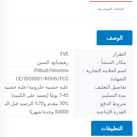
المنتجات الموصى بها
الوصف
الطراز
TVE
مكان المنشأ：
زهيجيانغ، الصين
اسم العلامة التجارية：
Pitbull/Hinorms
الشهادة:
CE/ISO9001/ROHS/FCC
تفاصيل التغليف:
علبة خشبية حلزونية/علبة خشبية/رغوة
مدة التسليم:
7-45 يومًا (يعتمد على الكمية)
شروط الدفع:
30% مقدم و70% الرصيد قبل التسليم
القدرة الإنتاجية:
50000 وحدة/شهريًا
التطبيقات