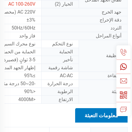
الخيار (2)
AC 100-260V
جهد الخرج
AC 220V (مخصص حسب جهد المنطقة.)
دقة الإخراج
±3%
التردد
50Hz/60Hz
أنواع المراحل
فاز واحد
نوع التحكم
نوع محرك السيرفو
الحماية
الحماية من الحمل ال
الوظيفة
تأخير
3-5 ثوانٍ (قصيرة)؛ 3-7 دقائق (طويلة)
شاشة رقمية
إظهار الجهد المدخل
الكفاءة
AC-AC
≥95%
درجة الحرارة
-20~50 درجة مئوية
البيئة
الرطوبة
<90%
الارتفاع
<4000M
معلومات التعبئة