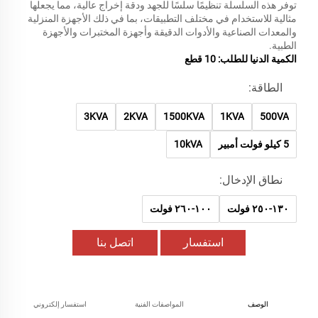
توفر هذه السلسلة تنظيمًا سلسًا للجهد ودقة إخراج عالية، مما يجعلها
مثالية للاستخدام في مختلف التطبيقات، بما في ذلك الأجهزة المنزلية
والمعدات الصناعية والأدوات الدقيقة وأجهزة المختبرات والأجهزة
الطبية.
الكمية الدنيا للطلب: 10 قطع
الطاقة:
3KVA
2KVA
1500KVA
1KVA
500VA
5 كيلو فولت أمبير
10kVA
نطاق الإدخال:
١٣٠-٢٥٠ فولت
١٠٠-٢٦٠ فولت
استفسار
اتصل بنا
الوصف
المواصفات الفنية
استفسار إلكتروني