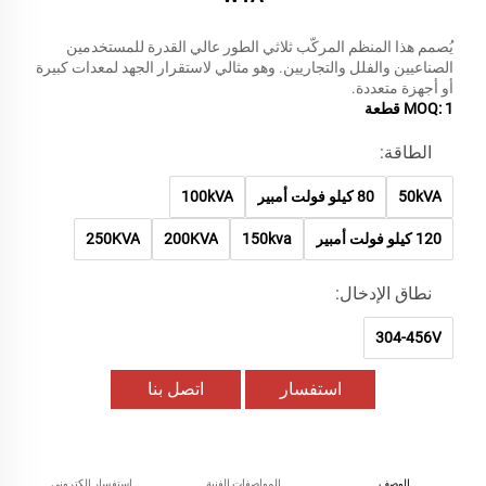
يُصمم هذا المنظم المركّب ثلاثي الطور عالي القدرة للمستخدمين
الصناعيين والفلل والتجاريين. وهو مثالي لاستقرار الجهد لمعدات كبيرة
أو أجهزة متعددة.
MOQ: 1 قطعة
الطاقة:
50kVA
80 كيلو فولت أمبير
100kVA
120 كيلو فولت أمبير
150kva
200KVA
250KVA
نطاق الإدخال:
304-456V
استفسار
اتصل بنا
الوصف
المواصفات الفنية
استفسار إلكتروني