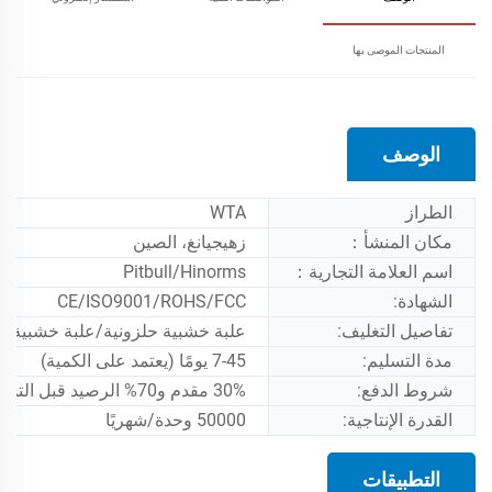
المنتجات الموصى بها
الوصف
الطراز
WTA
مكان المنشأ：
زهيجيانغ، الصين
اسم العلامة التجارية：
Pitbull/Hinorms
الشهادة:
CE/ISO9001/ROHS/FCC
تفاصيل التغليف:
علبة خشبية حلزونية/علبة خشبية/رغوة
مدة التسليم:
7-45 يومًا (يعتمد على الكمية)
شروط الدفع:
30% مقدم و70% الرصيد قبل التسليم
القدرة الإنتاجية:
50000 وحدة/شهريًا
التطبيقات