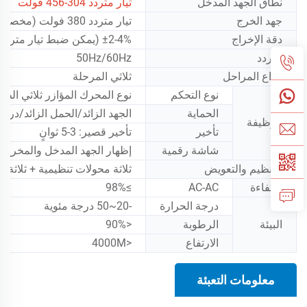
نطاق الجهد المدخل
تيار متردد 304-456 فولت
جهد الخرج
تيار متردد 380 فولت (مخصص حسب جهد المنطقة.)
دقة الإخراج
±2-4% (يمكن ضبط تيار متردد)
التردد
50Hz/60Hz
أنواع المراحل
ثلاثي المرحلة
نوع التحكم
نوع المحرك المؤازر ثلاثي الطو
الحماية
الجهد الزائد/الحمل الزائد/درجة
الوظيفة
تأخير
تأخير قصير: 3-5 ثوانٍ
شاشة رقمية
إظهار الجهد المدخل والمخرج، ا
التنظيم والتعويض
ثلاثة محولات تنظيمية + ثلاثة 
الكفاءة
AC-AC
≥98%
درجة الحرارة
-20~50 درجة مئوية
البيئة
الرطوبة
<90%
الارتفاع
<4000M
معلومات التعبئة