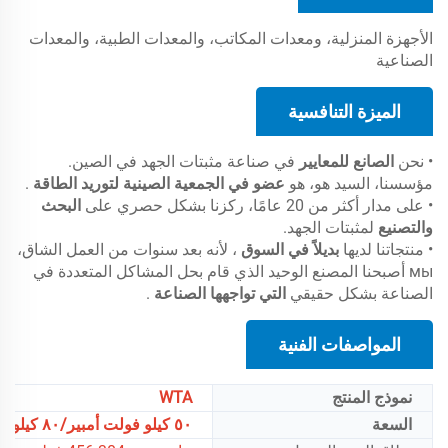
الأجهزة المنزلية، ومعدات المكاتب، والمعدات الطبية، والمعدات
الصناعية
الميزة التنافسية
• نحن
الصانع للمعايير
في صناعة مثبتات الجهد في الصين.
مؤسسنا، السيد هو، هو
عضو في الجمعية الصينية لتوريد الطاقة
.
• على مدار أكثر من 20 عامًا، ركزنا بشكل حصري على
البحث
والتصنيع
لمثبتات الجهد.
• منتجاتنا لديها
بديلاً في السوق
، لأنه بعد سنوات من العمل الشاق،
мы أصبحنا المصنع الوحيد الذي قام بحل المشاكل المتعددة في
الصناعة بشكل حقيقي
التي تواجهها الصناعة
.
المواصفات الفنية
نموذج المنتج
WTA
السعة
٥٠ كيلو فولت أمبير/٨٠ كيلو فولت أمبير/١٠٠ كيلو فولت أمبير/١٢٠ كيلو فولت أمبير/١٥٠ كيلو فولت أمبير/٢٠٠ كيلو فولت أمبير/٢٥٠ كيلو فولت أمبير