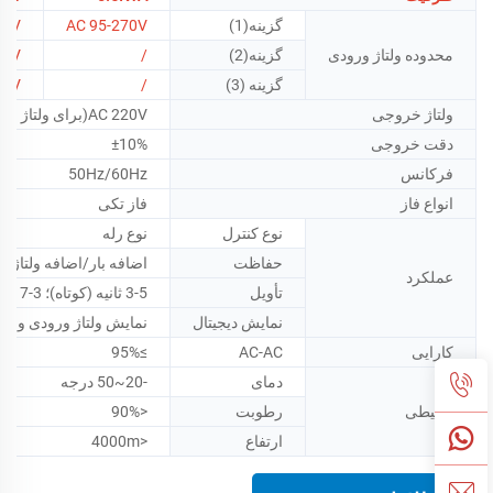
گزینه(1)
AC 95-270V
70V
محدوده ولتاژ ورودی
گزینه(2)
/
80V
گزینه (3)
/
80V
ولتاژ خروجی
AC 220V(برای ولتاژ منطقه ای سفارشی شده است.)
دقت خروجی
±10%
فرکانس
50Hz/60Hz
انواع فاز
فاز تکی
نوع کنترل
نوع رله
حفاظت
اضافه بار/اضافه ولتاژ/دم
عملکرد
تأویل
3-5 ثانیه (کوتاه)؛ 3-7 دقیقه (بلند)
نمایش دیجیتال
نمایش ولتاژ ورودی و خروج
کارایی
AC-AC
≥95%
دمای
-20~50 درجه
محیطی
رطوبت
<90%
ارتفاع
<4000m