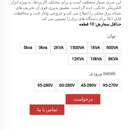
این سری بسیار منعطف است و برای مختلف کاربردها، به ویژه ابزار
الکتریکی خانگی، ایده آل است. تطبیق پذیری قوی آن تحریف های
شبکه برق محلی را اصلاح می کند و خروجی ولتاژ ثابت و محافظت
قابل اتکا برای دستگاه های برق را تضمین می کند.
حداقل سفارش: 10 قطعه
توان:
5kva
3kva
2KVA
1500VA
1kVA
500VA
12KVA
10kVA
8KVA
bereik ورودی:
95-280V
60-280V
45-280V
95-270V
درخواست
اطلاعات
تماس با ما