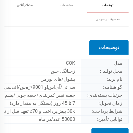
توضیحات
مشخصات
استعلام آنلاین
محصولات پیشنهادی
توضیحات
مدل
COK
محل تولید：
ژجیانگ، چین
نام برند:
پیتبول/های نورمز
گواهینامه:
سی‌ئی/آی‌اس‌او 9001/رُه‌س/اف‌سی‌سی
جزئیات بسته‌بندی:
جعبه فیبر کمربندی/جعبه چوبی/پشم اسفن
زمان تحویل:
7 تا 45 روز (بستگی به مقدار دارد)
شرایط پرداخت:
30٪ پیش‌پرداخت و 70٪ تعهد قبل از تحویل
توانایی تأمین:
50000 عدد/در ماه