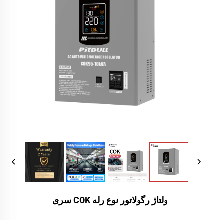
ولتاژ رگولاتور نوع رله COK سری