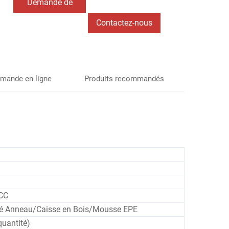
Demande de
renseignements
Contactez-nous
mande en ligne
Produits recommandés
CC
ué Anneau/Caisse en Bois/Mousse EPE
quantité)