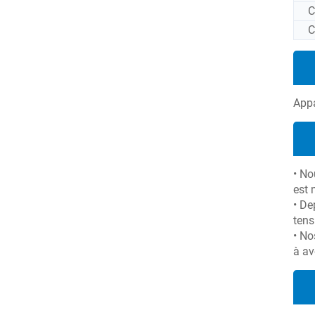
C
C
Appa
• N
est
• De
tens
• No
à av