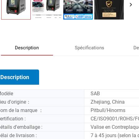
Description
Spécifications
De
Description
odèle
SAB
ieu d'origine：
Zhejiang, China
om de la marque ：
Pitbull/Hinorms
ertification :
CE/ISO9001/ROHS/F
étails d'emballage :
Valise en Contreplaq
élai de livraison :
7 à 45 jours (selon la 