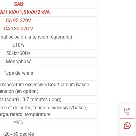
SAB
VA/1 kVA/1,5 kVA/2 kVA
CA 95-270V
CA 130-270 V
alisé selon la tension régionale.)
±10%
50Hz/60Hz
Monophasé
Type de relais
empérature excessive/Court-circuit/Basse
tension (en option)
s (court) ; 3-7 minutes (long)
trée et de sortie, tension excessive/basse,
rge, retard, température
≥95%
-20~50 degrés