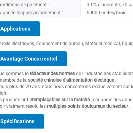
onditions de paiement :
30 % d'acompte, 70 % 
apacité d'approvisionnement :
50000 unités/mois
Applications
reils électriques, Équipement de bureau, Matériel médical, Équi
Avantage Concurrentiel
ous sommes le
rédacteur des normes
de l'industrie des stabilisa
 membre de la
société chinoise d'alimentation électrique
.
puis plus de 20 ans, nous nous concentrons exclusivement sur 
ion.
s produits ont
irremplaçables sur le marché
, car après des ann
oir vraiment résolu les
multiples points douloureux du secteur
.
Spécifications