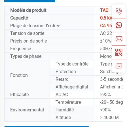
Modèle de produit
TAC
Capacité
0,5 kVA/1 kV
Plage de tension d'entrée
CA 95-270V
Tension de sortie
AC 220V
Précision de sortie
±10%
Fréquence
50Hz/60Hz
Types de phase
Monophasé
Type de contrôle
Type de relai
Protection
Surcharge/Su
Fonction
Retard
3-5 secondes 
Affichage digital
Afficher la te
Efficacité
AC-AC
≥95%
Température
-20~50 degré
Environnemental
Humidité
<90%
Altitude
> 4000 M