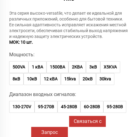
Эта серия высоко-versatile, что делает ее идеальной для
различных приложений, особенно для бытовой техники.
Ее сильная адаптивность исправляет искажения местной
электросети, обеспечивая стабильный выход напряжения
и надежную защиту электрических устройств.
МОК: 10 шт.
Мощность:
500VA
1 кВА
1500ВА
2КВА
3кВ
X5KVA
8кВ
10кВ
12 кВА
15kva
20кВ
30kva
Диапазон входных сигналов:
130-270V
95-270В
45-280В
60-280В
95-280В
Связаться с
Запрос
нами