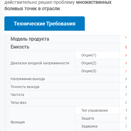
действительно решил проблему
множественных
болевых точек в отрасли
.
Технические Требования
Модель продукта
T
Емкость
0,5
Опция(1)
AC
Диапазон входной напряженности
Опция(2)
AC 
Опция(3)
/
Напряжение выхода
AC 
Точность выхода
±1
Частота
50
Типы фаз
Од
Тип управления
Тип
Защита
Пе
Функция
Задержка
3-5