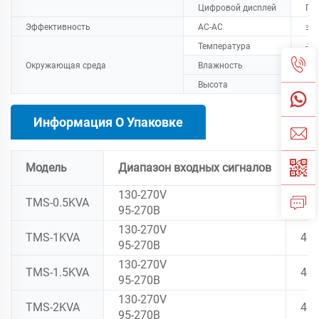
Цифровой дисплей
Пок
Эффективность
AC-AC
≥9
Температура
-20
Окружающая среда
Влажность
<9
Высота
<4
Информация О Упаковке
Модель
Диапазон входных сигналов
ШТ
130-270V
TMS-0.5KVA
4
95-270В
130-270V
TMS-1KVA
4
95-270В
130-270V
TMS-1.5KVA
4
95-270В
130-270V
TMS-2KVA
4
95-270В