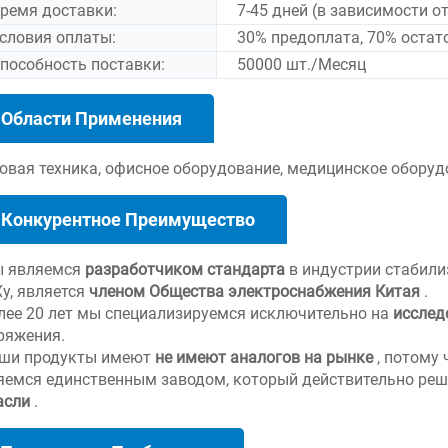
ремя доставки:
7-45 дней (в зависимости о
словия оплаты:
30% предоплата, 70% остат
пособность поставки:
50000 шт./Месяц
Области Применения
овая техника, офисное оборудование, медицинское обору
Конкурентное Преимущество
ы являемся
разработчиком стандарта
в индустрии стабили
Ху, является
членом Общества электроснабжения Китая
.
олее 20 лет мы специализируемся исключительно на
исслед
ряжения.
аши продукты имеют
не имеют аналогов на рынке
, потому
яемся единственным заводом, который действительно ре
асли
.