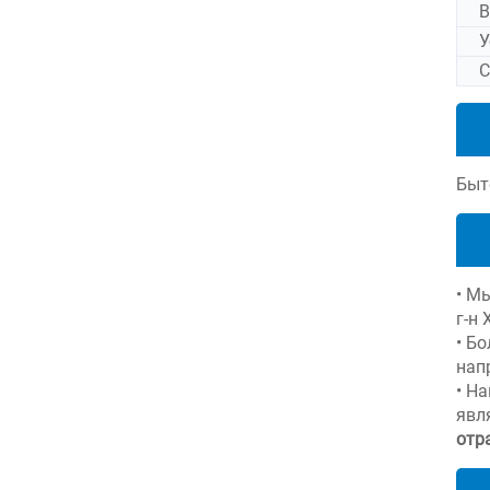
В
У
С
Быт
• М
г-н 
• Б
нап
• Н
явл
отр