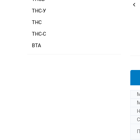
ТНС-У
ТНС
ТНС-С
ВТА
М
М
Н
С
П