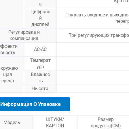
Кратко
а
Цифрово
Показать входное и выходно
й
перег
дисплей
Регулировка и
Три регулирующих трансф
компенсация
Эффекти
AC-AC
вность
Температ
ура
Окружаю
щая
Влажнос
среда
ть
Высота
Информация О Упаковке
ШТУКИ/
Размер
Модель
КАРТОН
продукта(СМ)