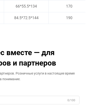
66*55.5*134
170
1
84.5*72.5*144
190
2
с вместе — для
ров и партнеров
артнеров. Розничные услуги в настоящее время
а понимание.
0/100