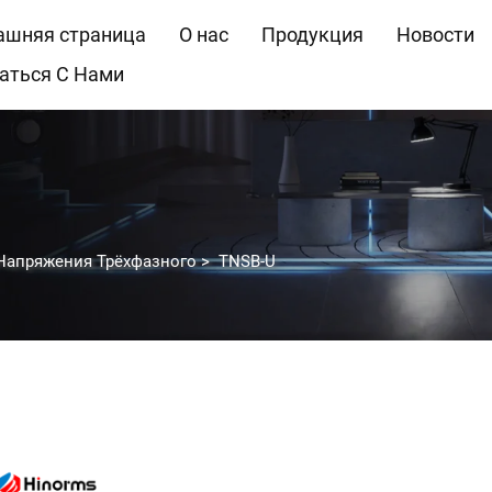
шняя страница
О нас
Продукция
Новости
аться С Нами
 Напряжения Трёхфазного
>
TNSB-U