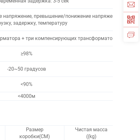
временная задержка: 3-5 сек
е напряжение, превышение/понижение напряжения,
рузку, задержку, температуру
орматора + три компенсирующих трансформатора
≥98%
-20~50 градусов
<90%
<4000м
Размер
Чистая масса
Бр
коробки(CM)
((kg)
вес