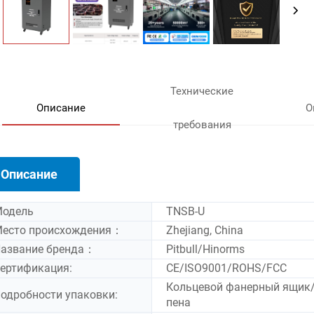
Технические
Описание
О
требования
Описание
одель
TNSB-U
есто происхождения：
Zhejiang, China
азвание бренда：
Pitbull/Hinorms
ертификация:
CE/ISO9001/ROHS/FCC
Кольцевой фанерный ящик
одробности упаковки:
пена