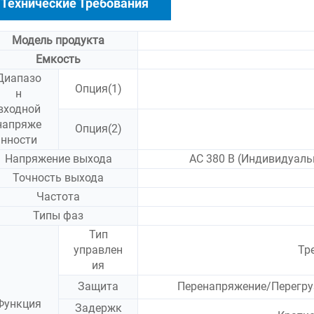
Технические Требования
Модель продукта
Емкость
Диапазо
Опция(1)
н
входной
напряже
Опция(2)
нности
Напряжение выхода
AC 380 В (Индивидуаль
Точность выхода
Частота
Типы фаз
Тип
управлен
Тр
ия
Защита
Перенапряжение/Перегру
Функция
Задержк