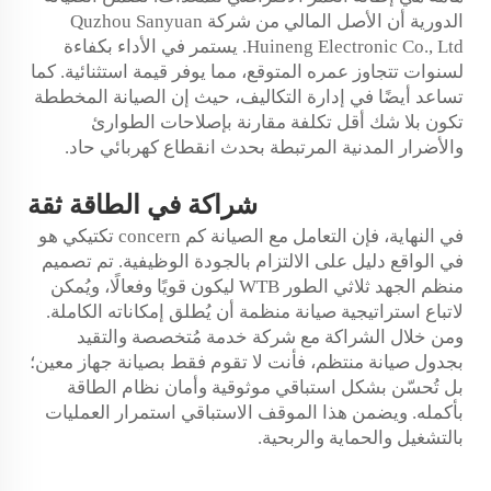
الدورية أن الأصل المالي من شركة Quzhou Sanyuan
Huineng Electronic Co., Ltd. يستمر في الأداء بكفاءة
لسنوات تتجاوز عمره المتوقع، مما يوفر قيمة استثنائية. كما
تساعد أيضًا في إدارة التكاليف، حيث إن الصيانة المخططة
تكون بلا شك أقل تكلفة مقارنة بإصلاحات الطوارئ
والأضرار المدنية المرتبطة بحدث انقطاع كهربائي حاد.
شراكة في
الطاقة
ثقة
في النهاية، فإن التعامل مع الصيانة كم concern تكتيكي هو
في الواقع دليل على الالتزام بالجودة الوظيفية. تم تصميم
منظم الجهد ثلاثي الطور WTB ليكون قويًا وفعالًا، ويُمكن
لاتباع استراتيجية صيانة منظمة أن يُطلق إمكاناته الكاملة.
ومن خلال الشراكة مع شركة خدمة مُتخصصة والتقيد
بجدول صيانة منتظم، فأنت لا تقوم فقط بصيانة جهاز معين؛
بل تُحسّن بشكل استباقي موثوقية وأمان نظام الطاقة
بأكمله. ويضمن هذا الموقف الاستباقي استمرار العمليات
بالتشغيل والحماية والربحية.