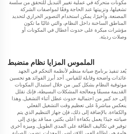
مكونات متحركة في عملية تغيير التبديل للتحقق من سلسة
تشغيلها، وتزييتها عند الحاجة وفقًا لمواصفات الشركة
المصنعة. وأخيرًا، يمكن استخدام التصوير الحراري لتحديد
المناطق الساخنة داخل النظام، والتي غالبًا ما تكون
مؤشرات مبكرة على حدوث أعطال في المكونات أو
وصلات رديئة.
الملموس
المزايا
نظام منضبط
يُعد تنفيذ برنامج صيانة منظم لأنظمة التحكم في الجهد
عائدات واضحة وقابلة للقياس. أحد أبرز الفوائد هو تحسين
موثوقية النظام بشكل كبير. من خلال استبدال المكونات
القديمة مسبقًا ومعالجة المشكلات البسيطة، فإنك تقلل
إلى حد كبير من احتمالية حدوث عطل أثناء التشغيل. وهذا
ينعكس مباشرةً على تعظيم وقت التشغيل الفعلي
والكفاءة. بالإضافة إلى ذلك، فإن جهاز التنظيم الذي يتم
صيانته جيدًا يعمل بكفاءة أعلى بكثير، مما قد يؤدي إلى
توفير في تكاليف الطاقة على المدى الطويل. وميزة أخرى
هامة هي إطالة العمر الافتراضي للمعدات. تضمن الصيانة