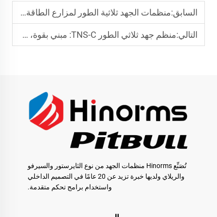
السابق:
منظمات الجهد ثلاثية الطور لمزارع الطاقة الشمسية: نصائح أساسية للتكامل مع الشبكة
التالي:
منظم جهد ثلاثي الطور TNS-C: مبني بقوة، وصنع ليدوم طويلاً
تُصَنِّع Hinorms منظمات الجهد من نوع الثايرستور والسيرفو
والريلاي ولديها خبرة تزيد عن 20 عامًا في التصميم الداخلي
واستخدام برامج تحكم متقدمة.