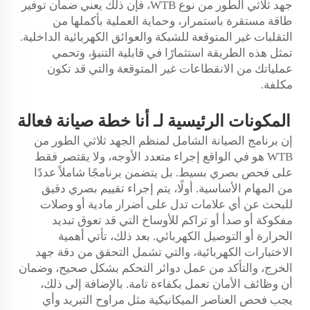
جهد ثلاثي الطور من نوع WTB، فإن ذلك يعني ضمان توفير
طاقة مستقرة باستمرار، وحماية العملية بأكملها من
التقلبات غير المتوقعة للشبكة والعوائق الكهربائية الداخلية.
تمثل هذه الطريقة استثمارًا في قابلية التنبؤ، وتحمي
عملياتك من الانقطاعات غير المتوقعة والتي قد تكون
مكلفة.
أنا
المكونات الرئيسية لـ
خطة صيانة فعالة
إن برنامج الصيانة الشامل لمنظم الجهد ثلاثي الطور من
WTB هو في الواقع إجراء متعدد الأوجه، ولا يقتصر فقط
على فحص بصري بسيط. بل يتضمن برنامجًا شاملاً عددًا
من المهام الأساسية. أولًا، يتم إجراء تقييم بصري دقيق
للبحث عن أي علامات تدل على أضرار مادية أو وصلات
مفكوكة أو صدأ أو تراكم للأوساخ التي قد تعوق تبديد
الحرارة أو التوصيل الكهربائي. بعد ذلك، تأتي أهمية
الاختبارات الكهربائية، والتي تشمل التحقق من دقة جهد
الخرج، والتأكد من عمل دوائر التحكم بشكل صحيح، وضمان
أن وظائف الأمان تعمل بكفاءة تامة. بالإضافة إلى ذلك،
يجب فحص العناصر الميكانيكية مثل مراوح التبريد وأي