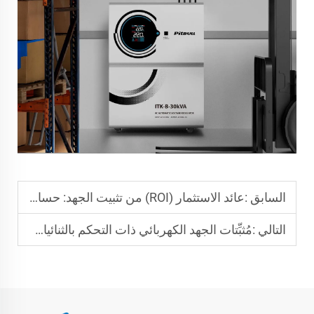
السابق :
عائد الاستثمار (ROI) من تثبيت الجهد: حساب فترة الاسترداد عبر حماية المعدات
التالي :
مُثبِّتات الجهد الكهربائي ذات التحكم بالثنائيات المُتحكَّم بها من القطب (SCR) مقابل مُثبِّتات الجهد الكهربائي ذات المحركات المؤازرة: أي تقنية تناسب قطاعك الصناعي؟