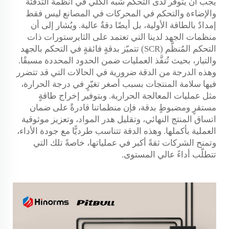
يجب أن يتوفر لدى التحكم شبه الكلي في أنظمة التدفئة
والإضاءة والتحكم في المحركات في المصانع ليس فقط
إمدادٌ بالطاقة الأولية، بل أيضًا دقةٌ عالية. ويُشار إلى أن
منظمات الجهد لدينا التي تعتمد على الثايرستورات ذات
التحكم المُنظَّم (SCR) تتميّز بدقةٍ فائقةٍ في التحكم بالجهد
والتيار، بحيث تُنفَّذ العمليات ضمن الحدود المحددة مسبقًا.
وهذه الدرجة من الدقة ضرورية في الحالات التي قد تتضرر
فيها سلامة المنتجات بسبب أصغر تغيّرٍ في درجة الحرارة،
مثل عمليات المعالجة الحرارية. وبتوفير إخراج طاقةٍ
مستقرٍ ومضبوطٍ بدقة، فإن منظماتنا قادرةٌ على ضمان
اتساق المنتج النهائي، وتقليل هدر المواد، وتعزيز موثوقية
العملية بأكملها. وهذه الدقة تتناسب طرديًّا مع جودة الأداء،
وتمنح الشركات ثقةً أكبر في عملياتها، خاصةً تلك التي
تتطلّب أداءً عالي المستوى.