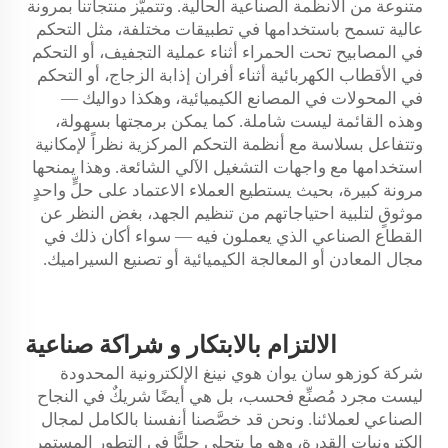
متنوعة من الأنظمة الصناعية الحالية. وتتميّز منتجاتنا بمرونة
عالية تسمح باستخدامها في تطبيقات مختلفة، مثل التحكم
في المصابيح تحت الحمراء أثناء عملية التجفيف، أو التحكم
في الأقطاب الكهربائية أثناء أفران إذابة الزجاج، أو التحكم
في المحولات في المصانع الكيميائية، وهكذا دواليك —
وهذه القائمة ليست شاملة. كما يمكن برمجتها بسهولة،
وتتفاعل بسلاسة مع أنظمة التحكم المركزية نظراً لإمكانية
استخدامها مع واجهات التشغيل الآلي الشائعة. وهذا يمنحها
مرونة كبيرة، بحيث يستطيع العملاء الاعتماد على حلٍّ واحدٍ
موثوقٍ لتلبية احتياجاتهم من تنظيم الجهد، بغض النظر عن
القطاع الصناعي الذي يعملون فيه — سواء أكان ذلك في
مجال المعادن أو المعالجة الكيميائية أو تصنيع السيراميك.
الالتزام بالابتكار
و
شراكة صناعية
شركة كوزهو سان يوان هوي نينغ الإلكترونية المحدودة
ليست مجرد مُصنِّع فحسب، بل هي أيضًا شريكٌ في النجاح
الصناعي لعملائنا. ونحن قد خصَّصنا أنفسنا بالكامل لمجال
إلكترونيات القدرة، وهو ما يتجلى جليًّا في التطور المستمر