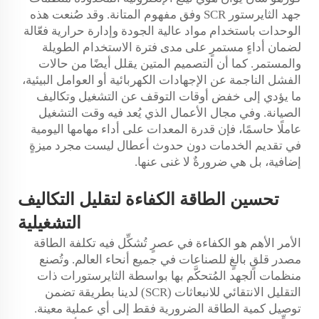
جهد الثايرستور SCR وفق مفهوم المتانة. وقد صُنعت هذه
الوحدات باستخدام مواد عالية الجودة وإدارة حرارية فعّالة
لضمان أداءٍ مستمرٍ على مدى فترة الاستخدام الطويلة
والمستمر. كما أن التصميم المتين يقلل أيضًا من حالات
الفشل الناجمة عن الإجهادات الكهربائية أو العوامل البيئية،
ما يؤدي إلى خفض أوقات التوقف عن التشغيل وتكاليف
الصيانة. وفي مجال الأعمال الذي يُعد فيه وقت التشغيل
عاملًا حاسمًا، فإن قدرة المعدات على أداء مهامها اليومية
في تقديم الخدمات دون حدوث أعطال ليست مجرد ميزةٍ
إضافية، بل هي ضرورةٌ لا غنى عنها.
تحسين
الطاقة
الكفاءة لتقليل التكاليف
التشغيلية
الأمر الأهم هو الكفاءة في عصرٍ تُشكِّل فيه تكلفة الطاقة
مصدر قلقٍ بالغٍ للصناعات في جميع أنحاء العالم. وتُصنع
منظمات الجهد المُتحكَّم بها بواسطة الثايرستورات ذات
التقليل الانتقائي للانبعاثات (SCR) لدينا بطريقة تضمن
توصيل كمية الطاقة الضرورية فقط إلى أي عملية معينة.