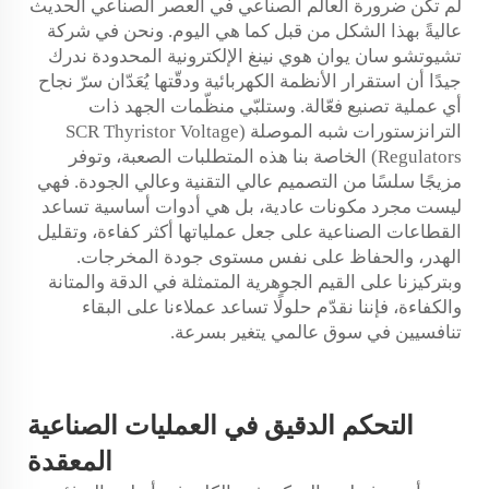
لم تكن ضرورة العالم الصناعي في العصر الصناعي الحديث
عاليةً بهذا الشكل من قبل كما هي اليوم. ونحن في شركة
تشيوتشو سان يوان هوي نينغ الإلكترونية المحدودة ندرك
جيدًا أن استقرار الأنظمة الكهربائية ودقّتها يُعَدّان سرّ نجاح
أي عملية تصنيع فعّالة. وستلبّي منظّمات الجهد ذات
الترانزستورات شبه الموصلة (SCR Thyristor Voltage
Regulators) الخاصة بنا هذه المتطلبات الصعبة، وتوفر
مزيجًا سلسًا من التصميم عالي التقنية وعالي الجودة. فهي
ليست مجرد مكونات عادية، بل هي أدوات أساسية تساعد
القطاعات الصناعية على جعل عملياتها أكثر كفاءة، وتقليل
الهدر، والحفاظ على نفس مستوى جودة المخرجات.
وبتركيزنا على القيم الجوهرية المتمثلة في الدقة والمتانة
والكفاءة، فإننا نقدّم حلولًا تساعد عملاءنا على البقاء
تنافسيين في سوق عالمي يتغير بسرعة.
التحكم الدقيق في العمليات الصناعية
المعقدة