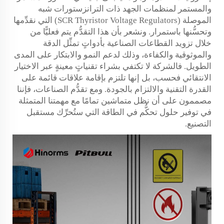
والمستمر لمنظمات الجهد ذات الترانزستورات شبه
الموصلة (SCR Thyristor Voltage Regulators) التي نقدِّمها
وتحسُّنها باستمرار. ونشعر بأن هذا التقدُّم يتم فعليًّا من
خلال تزويد القطاعات الصناعية بأدواتٍ تمثِّل الدقة
والموثوقية والكفاءة، وذلك لدعم النمو والابتكار على المدى
الطويل. فالشركة لا تكتفي بشراء تقنياتٍ معينةٍ عبر الاختيار
الانتقائي فحسب، بل إنها تلتزم بإقامة علاقات قائمة على
القدرة التقنية والالتزام بالجودة. ومع تقدُّم الصناعات، فإننا
مصممون على أن نظل متماشين تمامًا مع مهمتنا المتمثلة
في توفير حلول تحكُّم في الطاقة التي ستُحرِّك مستقبل
التصنيع.