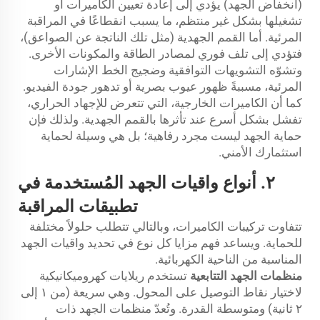
(انخفاض الجهد) يؤدي إلى إعادة تعيين الكاميرات أو
تشغيلها بشكل غير منتظم، ما يسبب انقطاعًا في المراقبة
المرئية. أما القمم الجهدية (مثل تلك الناتجة عن الصواعق)،
فتؤدي إلى تلف فوري لمصادر الطاقة والمكونات الأخرى.
وتشوّه التشويهات التوافقية وضجيج الخط الإشارات
المرئية، مسببةً ظهور عيوب بصرية أو تدهور جودة الفيديو.
كما أن الكاميرات الخارجية، التي تتعرض للإجهاد الحراري،
تفشل بشكل أسرع عند تأثرها بالقمم الجهدية. ولذلك فإن
حماية الجهد ليست مجرد رفاهية؛ بل هي وسيلة لحماية
استثمارك الأمني.
٢. أنواع واقيات الجهد المُستخدمة في
تطبيقات المراقبة
تتفاوت تركيبات الكاميرات، وبالتالي تتطلب حلولاً مختلفة
للحماية. ويساعد فهم مزايا كل نوع في تحديد واقيات الجهد
المناسبة من الناحية الكهربائية.
منظمات الجهد التتابعية
تستخدم ريلايات كهروميكانيكية
لاختيار نقاط التوصيل على المحول. وهي سريعة (من ١ إلى
٢ ثانية) ومتوسطة القدرة. وتُعدّ منظمات الجهد ذات