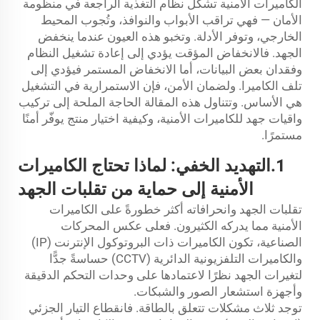
الكاميرات الأمنية تشكّل نظام التغذية الراجعة في منظومة
الأمان — فهي تراقب الأبواب والنوافذ، وتُجوب المحيط
الخارجي، وتوفر الأدلة. وتخبو هذه العيون عندما ينخفض
الجهد. فالانخفاض المؤقت يؤدي إلى إعادة تشغيل النظام
وفقدان بعض البيانات، أما الانخفاض المستمر فيؤدي إلى
تلف الكاميرا. ولضمان الأمن، فإن الاستمرارية في التشغيل
هي الأساس. وتتناول هذه المقالة الحاجة الملحة إلى تركيب
واقيات جهد للكاميرات الأمنية، وكيفية اختيار منتج يوفّر أمنًا
مستمرًا.
1.
التهديد الخفي: لماذا تحتاج الكاميرات
الأمنية إلى حماية من تقلبات الجهد
تقلبات الجهد وانحرافاته أكثر خطورةً على الكاميرات
الأمنية مما يدركه الكثيرون. فعلى عكس المحركات
الصناعية، تكون الكاميرات ذات البروتوكول الإنترنت (IP)
والكاميرات التلفزيونية الدائرية (CCTV) حساسةً جدًّا
لتغيرات الجهد نظرًا لاعتمادها على وحدات التحكم الدقيقة
وأجهزة استشعار الصور والشبكات.
توجد ثلاث مشكلات تتعلق بالطاقة. فانقطاع التيار الجزئي