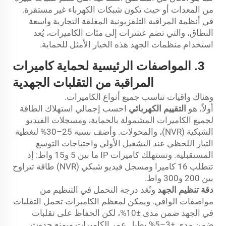
من المعدات أو حيث تكون شبكات الكهرباء غير مستقرة.
في أنظمة المراقبة التلفزيونية المغلقة التجارية واسعة
النطاق، والتي تضم عشرات إلى مئات الكاميرات، يُعد
استخدام منظمات الجهد هذه الخيار الأمثل للحماية.
3. المواصفات الرئيسية لحماية كاميرات
المراقبة من التقلبات الجهدية
وهناك واقيات تناسب جميع أنواع الكاميرات.
أولاً، هو
التقييم الكهربائي
احسب إجمالي استهلاك الطاقة
لجميع الكاميرات المشمولة بالحماية، ومسجلات الفيديو
الشبكية (NVR)، والمحولات. وأضف نسبة 25–30% لتغطية
التيار اللحظي عند التشغيل الأولي واحتياجات التوسع
المستقبلية. وتستهلك كاميرات IP ما بين 5 و15 واط: إذ
تتطلب 16 كاميرا ومسجل فيديو شبكي (NVR) طاقة تتراوح
بين 200 و300 واط.
دقة تنظيم الجهد
وتُعَد درجة التحمل في التنظيم من
مواصفات الواقي. ويمكن لمعظم الكاميرات تحمل التقلبات
في الجهد ضمن مدى ±10%، لكن الحفاظ على تقلبات
ضمن مدى ±3–5% يطيل عمر الكاميرات ويمنع حدوث