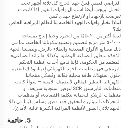
افتراضي قصير. قِسْ جهد الخرج كل ثلاثة أشهر تحت
الحمل. ويجب أيضًا استبدال واقيات الفيوز إذا كانت قد
تعرضت للإجهاد أو لارتفاع جهدي كبير.
لماذا تختار واقيات الجهد الخاصة بنا لنظام المراقبة الخاص
بك؟
لدينا أكثر من ٢٠ عامًا من الخبرة وخط إنتاج بمساحة
٥٠٬٠٠٠ متر مربع لتصميم وتصنيع مكوناتنا الخاصة، بما في
ذلك مصانع الألواح المعدنية والطلاء بالرش. وبصفتنا الجهة
المُعدَّة لمعايير الصناعة الوطنية، وكذلك «الرائد الصناعي»
المعتمد من الحكومة، فإننا ندمج أحدث أنظمة التحكم
البرمجي في منظمات الجهد الكهربائي لدينا، وذلك لتقديم
حلول استهلاك طاقة محلية فعّالة. وتُشكِّل منتجاتنا
الكهربائية النظير المثالي لأنظمتك الأمنية — سواءً كانت
منظمات الثايرستور SCR لتوفير استجابة سريعة، أو
منظمات الريلاي للحماية بتكلفة اقتصادية، أو منظمات
المحركات المؤازرة لتحقيق جهد دقيق وسلس (بما في ذلك
الجهد ثلاثي الطور لأنظمة المراقبة الكبيرة عالية الأمان).
5. خاتمة