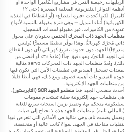
الريليهات رخيصة الثمن في مشاريع الكاميرا الواحدة أو
أنظمة الدوائر التلفزيونية المغلقة الصغيرة (حتى ١٢
كاميرا). لكنها تُحدث «فترة انقطاع» (أو انقطاعًا في التغذية
الكهربائية) أثناء التبديل — وهي فترة مقبولة بالنسبة لأنواع
عديدة من الكاميرات، غير مقبولةٍ لمعدات التسجيل.
منظِّمات الجهد ذات المحرك الخدمي
يحتويان على محول
ذاتي مُحرَّك كهربائيًّا. وهذا يوفِّر تنظيمًا مستمرًّا (وليس
متدرجًا) للجهد، دون حدوث تفريغ كهربائي (أي دون انقطاع
في الجهد الناتج)، وهو دقيق جدًّا (عادةً ±٣٪ أو أفضل من
ذلك). وتُعدّ منظمات الجهد ذات المحركات servo مثالية
لمعدات تسجيل الفيديو في تطبيقات الأمن التي تكون فيها
جودة الفيديو ذات أهمية قصوى. ومع ذلك، فهي أبطأ قليلًا
من منظمات الجهد الإلكترونية.
أحدث منظمي الجهد هما
منظمو الجهد SCR (الثايرستور).
هي منظمات جهد إلكترونية صلبة تستخدم مقومات
سيليكونية متحكم بها، وتتميز بزمن استجابة سريع للغاية
(بالمللي ثانية). منظمات الجهد هذه لا تحتاج إلى صيانة
وتعمل بصمت تام. وهي مثالية في الأماكن التي تتعرض فيها
لتقلبات مفاجئة في الجهد، سواءً كانت عالية أو منخفضة،
كما هو الحال في المناطق الصناعية التي تضم كميات كبيرة