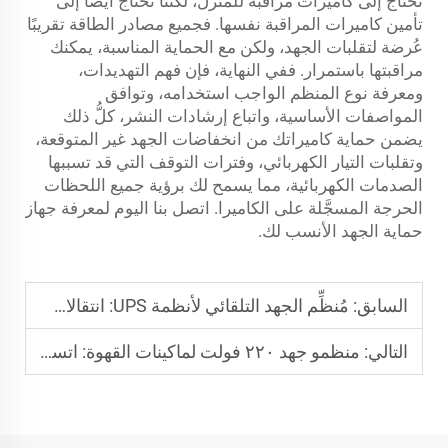
نحتاج إلى كاميرات مراقبة للمنزل، لكننا نحتاج أيضًا إلى
تأمين كاميرات المراقبة نفسها. فجميع مصادر الطاقة تقريبًا
عُرضة لتقلبات الجهد، ولكن مع الحماية المناسبة، يمكنك
مراقبتها باستمرار. ففي النهاية، فإن فهم التهديدات،
ومعرفة نوع المنظم الواجب استخدامه، وتوافق
المواصفات الأساسية، واتباع إرشادات النشر، كلُّ ذلك
يضمن حماية كاميراتك من انخفاضات الجهد غير المتوقعة،
وتقلبات التيار الكهربائي، وفترات التوقف التي قد تسببها
الصدمات الكهربائية، مما يسمح لك برؤية جميع اللحظات
الحرجة المسجَّلة على الكاميرا. اتصل بنا اليوم لمعرفة جهاز
حماية الجهد الأنسب لك.
السابق:
مُنظِّم الجهد التلقائي لأنظمة UPS: انتقالات طاقة سلسة
التالي:
منظمو جهد ٢٢٠ فولت لماكينات القهوة: اتساق في عملية التحضير