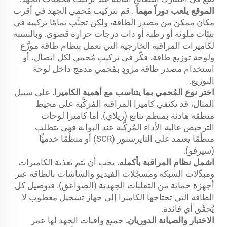
الموقع يلعب دوراً مهماً
. قم بتركيب مُحمي الجهد في أقرب
مكان ممكن من مصدر الطاقة، ولكن تجنَّب تمامًا تركيبه في
بيئات ملوثة أو رطبة أو ذات درجات حرارة قصوى. وبالنسبة
لكاميرات المراقبة الخارجية التي تعمل بنظام طاقة موزَّع
ولوحة توزيع طاقة، فكّر في تركيب مُحمي لكل اتصال، أو
استخدام مصدر طاقة مزودٍ بمُحمي مدمج داخل لوحة
التوزيع.
اختر نوع المُحمي بما يتناسب مع أهمية الكاميرا.
على سبيل
المثال، قد تكتفي كاميرا المراقبة المُركَّبة على محيط
منطقة هادئة بمنظم تتابع (ريلاي). أما كاميرا لوحات
الترخيص عالية الأداء المُركَّبة عند البوابة فهي تتطلب
منظِّمًا يعتمد على الثايرستور (SCR) أو منظِّمًا خدميًّا
(سيرفو).
اشمل نظام المراقبة بأكمله.
يجب أن يتم تغذية الكاميرات
ومبدِّلات الشبكة ومسجِّلات الفيديو والشاشات بالطاقة عبر
أجهزة حماية من التقلبات الجهدية (الصواعق). فتوصيل كل
الطاقة التي تحتاجها الكاميرا إلى جهاز تسجيل معطوب لا
يُحقِّق أي فائدة.
الاختبار والصيانة الدوريان.
جميع واقيات الجهد لها عمر