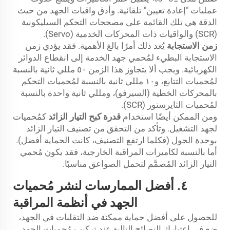
عمليات "إعادة تعيين" تلقائية. وأدق واقيات الجهد من حيث
الدقة هي تلك القائمة على مصححات التحكم السيليكونية
(SCR) والواقيات ذات المحركات الخدمية (Servo).
زمن الاستجابة
يُعد ذلك أمرًا بالغ الأهمية. فقد يؤدي زمن
الاستجابة البطيء لمُحمي جهد الخدمة إلى انقطاع الدوائر
الكهربائية. ويجب ألا يتجاوز هذا الزمن ٥٠ مللي ثانية بالنسبة
لمُحميات التتابع، و١٠ مللي ثانية بالنسبة لمُحميات التحكم
بالمحركات الخطية (السيرفو)، ومللي ثانية واحدة بالنسبة
لمُحميات الثايرستور (SCR).
ومن الممكن أيضًا استخدام
قدرة كبح التيار الزائد
كمُحميات
لجهد التشغيل. وتأكد من التحقق من تصنيف التيار الزائد
بوحدة الجول (فكلما ارتفع التصنيف، كانت الحماية أفضل).
أما بالنسبة لكاميرات المراقبة الخارجية، فقد يكون مُحمي
التيار الزائد المُصمَّم لتحمل الصواعق مناسبًا.
٤. أفضل الممارسات لنشر مُحميات
الجهد في أنظمة المراقبة
للحصول على أفضل حماية ممكنة ضد التقلبات في الجهد،
ضع في اعتبارك النصائح التالية عند تركيب مُحميات الجهد.