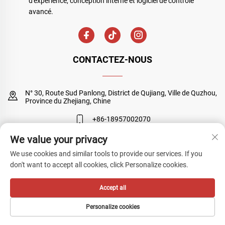
d'expérience, conception interne et logiciel de contrôle
avancé.
CONTACTEZ-NOUS
N° 30, Route Sud Panlong, District de Qujiang, Ville de Quzhou,
Province du Zhejiang, Chine
+86-18957002070
We value your privacy
[email protected]
We use cookies and similar tools to provide our services. If you
don't want to accept all cookies, click Personalize cookies.
Droits d'auteur © Quzhou Sanyuan Huineng Electronic Co., Ltd. Tous
Accept all
droits réservés
Politique de confidentialité
Personalize cookies
PAGE D’ACCUEIL
PRODUITS
E-MAIL
TÉLÉPHONE