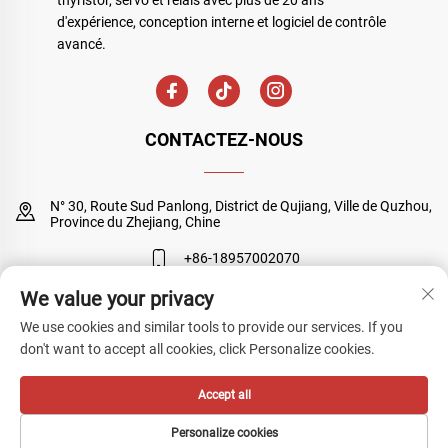
d'expérience, conception interne et logiciel de contrôle
avancé.
CONTACTEZ-NOUS
N° 30, Route Sud Panlong, District de Qujiang, Ville de Quzhou,
Province du Zhejiang, Chine
+86-18957002070
We value your privacy
[email protected]
We use cookies and similar tools to provide our services. If you
don't want to accept all cookies, click Personalize cookies.
Droits d'auteur © Quzhou Sanyuan Huineng Electronic Co., Ltd. Tous
Accept all
droits réservés
Politique de confidentialité
Personalize cookies