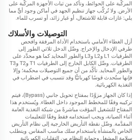
المركَّبة على الحوائط، وتأكد من ثبات الأجهزة المركَّبة على
الأرض. ولا تُركِّب جهاز تنظيم الجهد في أماكن وجود أيٍّ مما
يلي: غازات قابلة للاشتعال، أو غبار زائد، أو تسرب للماء.
التوصيلات والأسلاك
أزل الغطاء الأمامي باستخدام الأداة المرفقة وافحص
طرفي الإدخال والإخراج. وصِّل الدخل ثلاثي الطور إلى
الطرفيات L1 وL2 وL3 والطور المحايد كما هو محدَّد على
الطرفيات. وصِّل الكابل الخارج إلى الطرفيات T1 وT2 وT3
والطور المحايد. تأكَّد من أن جميع التوصيلات محكمة؛ وإلا
فإنها ستُحدث قوسًا كهربائيًّا وقد تتسبب في اضطراب في
التغذية الكهربائية.
إذا كان الجهاز مزوَّدًا بمفتاح تحويل جانبي (Bypass)، فيتم
تركيبه وفقًا للمخطط الموجود داخل الغطاء. ويُستخدم هذا
المفتاح للتشغيل المؤقت مباشرةً من شبكة التغذية العامة
أثناء الصيانة، ويجب استخدامه فقط وفقًا للتعليمات
المقدَّمة. وصِّل نقطة التأريض الخارجية إلى نظام التأريض
الخاص بالمنشأة باستخدام سلك مناسب المقاس. ويتطلب
سلامة المشغل وحماية النظام من التقلبات الكهربائية