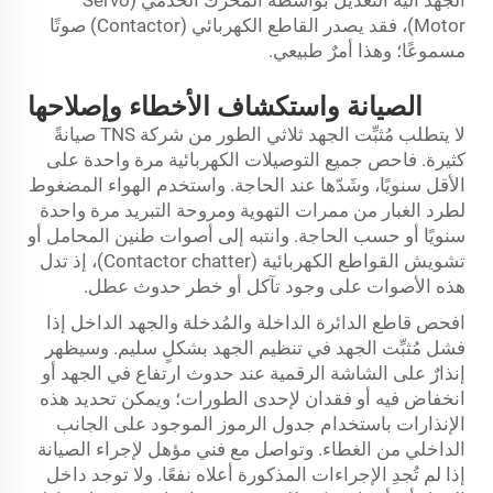
الجهد آلية التعديل بواسطة المحرك الخدمي (Servo
Motor)، فقد يصدر القاطع الكهربائي (Contactor) صوتًا
مسموعًا؛ وهذا أمرٌ طبيعي.
الصيانة واستكشاف الأخطاء وإصلاحها
لا يتطلب مُثبِّت الجهد ثلاثي الطور من شركة TNS صيانةً
كثيرة. فاحص جميع التوصيلات الكهربائية مرة واحدة على
الأقل سنويًا، وشَدّها عند الحاجة. واستخدم الهواء المضغوط
لطرد الغبار من ممرات التهوية ومروحة التبريد مرة واحدة
سنويًا أو حسب الحاجة. وانتبه إلى أصوات طنين المحامل أو
تشويش القواطع الكهربائية (Contactor chatter)، إذ تدل
هذه الأصوات على وجود تآكل أو خطر حدوث عطل.
افحص قاطع الدائرة الداخلة والمُدخلة والجهد الداخل إذا
فشل مُثبِّت الجهد في تنظيم الجهد بشكلٍ سليم. وسيظهر
إنذارٌ على الشاشة الرقمية عند حدوث ارتفاع في الجهد أو
انخفاض فيه أو فقدان لإحدى الطورات؛ ويمكن تحديد هذه
الإنذارات باستخدام جدول الرموز الموجود على الجانب
الداخلي من الغطاء. وتواصل مع فني مؤهل لإجراء الصيانة
إذا لم تُجدِ الإجراءات المذكورة أعلاه نفعًا. ولا توجد داخل