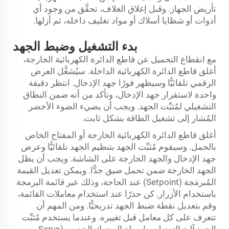
تأريض الجهاز. وقبل إغلاق الغلاف، تحقَّق من وجود أي
أدوات أو شظايا أسلاك أو مواد تغليف داخله، ثم أزلها.
بدء التشغيل وضبط الجهد
مع انقطاع التحميل عن قاطع الدائرة الكهربائية الخارجة،
أغلق قاطع الدائرة الكهربائية الداخلة. سيُشغَّل العرض
الرقمي تلقائيًّا وسيظهر فورًا جهد الإدخال. انتظر دقيقة
واحدة لاستقرار جهد الإدخال، وتأكد من أنه ضمن النطاق
التشغيلي لمُثبِّت الجهد. ويجب أن يضيء الضوء الأخضر
المُشار إلى تشغيل الطاقة بشكل ثابت.
أغلق قاطع الدائرة الكهربائية الخارجة أو المفتاح الخاص
بالحمل. وسيقوم مُثبِّت الجهد بتنظيم الجهد تلقائيًّا وعرض
جهد الإدخال والجهد الخارجة على الشاشة. ويجب أن يظل
الجهد الخارجة ضمن تحمل ضيق جدًّا. ويمكن تعديل القيمة
المُبرمَجة (Setpoint) عند الحاجة، وذلك عبر قائمة البرمجة
باستخدام الأزرار. كن حذرًا عند استخدام معاملات القائمة،
وقم بتعديل نقطة ضبط الجهد تدريجيًّا. ومن المهم أن
تتعرف على كل معامل قبل تغييره. وعندما يستخدم مُثبِّت