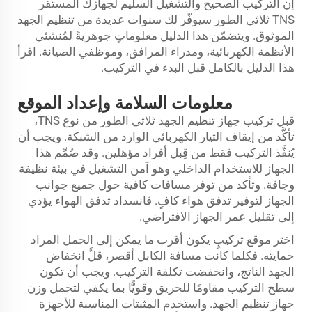
إن التركيب الصحيح والتشغيل السليم لجهازك المستقر
TNS ثلاثي الطور سيوفّر لك سنوات عديدة من تنظيم الجهد
الموثوق. ويتضمّن هذا الدليل معلوماتٍ جوهريةً لمُنشئي
الأنظمة الكهربائية، ومدراء المرافق، وموظفي الصيانة. اقرأ
هذا الدليل بالكامل قبل البدء في التركيب.
معلومات السلامة وإعداد الموقع
قبل تركيب جهاز تنظيم الجهد ثلاثي الطور من نوع TNS،
تأكَّد من إيقاف التيار الكهربائي الوارد من الشبكة. ويجب أن
يُنفَّذ التركيب فقط من قِبل أفراد مؤهلين. وقد صُمِّم هذا
الجهاز للاستخدام الداخلي وهو آمن التشغيل في بيئة نظيفة
وجافة. وتأكد من توفر مسافات كافية حول جميع جوانب
الجهاز لتوفير تدفق هواء كافٍ. فانسداد تدفق الهواء يؤدي
إلى تقليل عمر الجهاز الافتراضي.
اختر موقع تركيبٍ يكون أقرب ما يمكن إلى الحمل المراد
حمايته. فكلما كانت مسافة الكابل أقصر، قلَّ انخفاض
الجهد الناتج، وانخفضت تكلفة التركيب. ويجب أن تكون
سطح التركيب مقاومًا للحريق وقويًّا بما يكفي لتحمل وزن
جهاز تنظيم الجهد. واستخدم المثبتات المناسبة للأجهزة