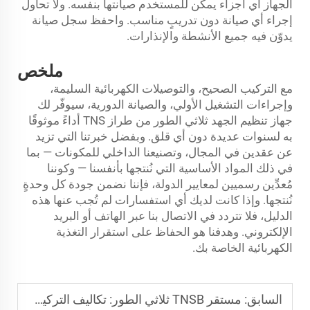
الجهاز أي أجزاء يمكن للمستخدم صيانتها بنفسه. ولا تحاول
إجراء أي صيانة دون تدريبٍ مناسب. واحفظ سجل صيانة
يدوّن فيه جميع الأنشطة والإنذارات.
ملخص
مع التركيب الصحيح، والتوصيلات الكهربائية السليمة،
وإجراءات التشغيل الأولي، والصيانة الدورية، سيوفّر لك
جهاز تنظيم الجهد ثلاثي الطور من طراز TNS أداءً موثوقًا
به لسنوات عديدة دون أي قلق. وبفضل خبرتنا التي تزيد
عن عقدين في المجال، وتصنيعنا الداخلي للمكونات — بما
في ذلك المواد الأساسية التي نُنتجها بأنفسنا — وكوننا
مُعدِّين رسميين لمعايير الدولة، فإننا نضمن جودة كل وحدةٍ
نُنتجها. وإذا كانت لديك أي استفسارات لم تُجب عنها هذه
الدليل، فلا تتردد في الاتصال بنا عبر الهاتف أو البريد
الإلكتروني. وهدفنا هو الحفاظ على استقرار التغذية
الكهربائية الخاصة بك.
السابق:
مستقر TNSB ثلاثي الطور: تكاليف التركيب وحساب العائد على الاستثمار (ROI)