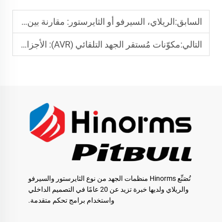
السابق:
الريلاي، السيرفو أو الثايرستور: مقارنة بين التقنيات الأساسية وراء مثبتات الجهد
التالي:
مكوّنات مُستقر الجهد التلقائي (AVR): الأجزاء الرئيسية التي تحدد أداء المستقر وطول عمره
تُصَنِّع Hinorms منظمات الجهد من نوع الثايرستور والسيرفو
والريلاي ولديها خبرة تزيد عن 20 عامًا في التصميم الداخلي
واستخدام برامج تحكم متقدمة.