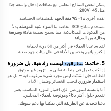
يمكن لبعض النماذج التعامل مع نطاقات إدخال واسعة جدًا
مثل
45–280V
تقدم أخرى
±1–3% دقة الجهد
للتطبيقات الحساسة
تستخدم نماذج SCR الخاصة بنا
المواد شبه الموصلة
بدلاً
من المكونات الميكانيكية، مما يسمح بعملية
هادئة وسريعة
وخالية من الصيانة
لقد ساعدنا العملاء في أكثر من 60 دولة لحماية
إلكترونياتهم وتحسين الأداء في ظل بيئات جهد صعبة.
5. خاتمة:
ليست رفاهية، بل ضرورة
منظم الجهد
إذا كنت تعمل في منطقة تعاني من تزويد غير موثوق
للطاقة، فإن المُثبّت ليس مجرد شيء مرغوب فيه — بل هو
استثمار ضروري
لتجنب الخسائر وضمان الأداء.
أما بالنسبة للموزعين، فإن اختيار المورد المناسب يعني
تقديم حلول أكثر ذكاءً وموثوقية للعملاء المحليين.
دعنا نتحدث عن الطريقة التي يمكننا بها دعم سوقك.