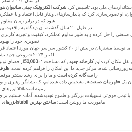
در سال ۲۰۰۴، سفر ما آغاز شد.
استانداردهای ملی بود، تاسیس کرد
شرکت الکترونیک چینی سانیوان هوئ
ان، او تصویرسازی کرد که پایدارسازهای ولتاژ قابل اعتماد و با عملکرد 
شود که در برابر زمان مقاوم خ
در طول ۲۰ سال گذشته، آن دیدگاه به واقعیت پیوسته است.
صنعتی را حل کرده و به طور مداوم عملکرد، کیفیت و تجربه کاربری م
تصویری خود را بهبود
ر بیش از ۶۰ کشور سراسر جهان مورد اعتماد قرار می‌گیرد.
اکتبر ۲۰۲۴ شروعی جدید نشان می‌دهد.
نقل مکان کرده‌ایم
کارخانه جدید
, که مساحت
50,000㎡
از فضای تولی
به‌روزرسانی شده، مرکز جدید ما این امکان را فراهم کرده است.
ظرفیت
را سه‌گانه کرده است
و ما را برای رشد بیشتر موقع
ان یک
«قهرمان صنعت»
, تشخیص داده شده‌ایم، که نشانگر رهبری و نو
زمینه استabilایزرهای ولتاژ است.
با تیمی قوی‌تر، تسهیلات بزرگتر و طموح تجدیدشده، آماده هستیم برا
ماموریت ما روشن است:
ساختن بهترین stabilایزرهای ولتاژ جهان.