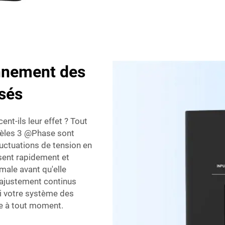
nnement des
asés
nt-ils leur effet ? Tout
dèles 3 @Phase sont
uctuations de tension en
ssent rapidement et
male avant qu'elle
t ajustement continus
si votre système des
que à tout moment.