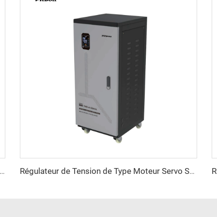
ateur de Tension à Moteur Servo Triphasé Série TNS-C
Régulateur de Tension de Type Moteur Servo Série TND-A