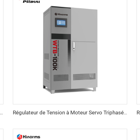
ateur de Tension Triphasé à Moteur Servo WTA Série
Régulateur de Tension à Moteur Servo Triphasé Série WTB