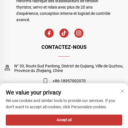
Hinorms fabrique des stabilisateurs de tension
thyristor, servo et relais avec plus de 20 ans
d'expérience, conception interne et logiciel de contrôle
avancé.
CONTACTEZ-NOUS
N° 30, Route Sud Panlong, District de Qujiang, Ville de Quzhou,
Province du Zhejiang, Chine
+86-18957002070
We value your privacy
[email protected]
We use cookies and similar tools to provide our services. If you
don't want to accept all cookies, click Personalize cookies.
Droits d'auteur © Quzhou Sanyuan Huineng Electronic Co., Ltd. Tous
Accept all
droits réservés
Politique de confidentialité