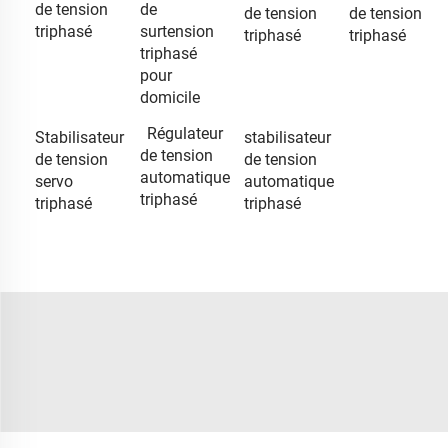
de tension
de
de tension
de tension
triphasé
surtension
triphasé
triphasé
triphasé
pour
domicile
Régulateur
Stabilisateur
stabilisateur
de tension
de tension
de tension
automatique
servo
automatique
triphasé
triphasé
triphasé