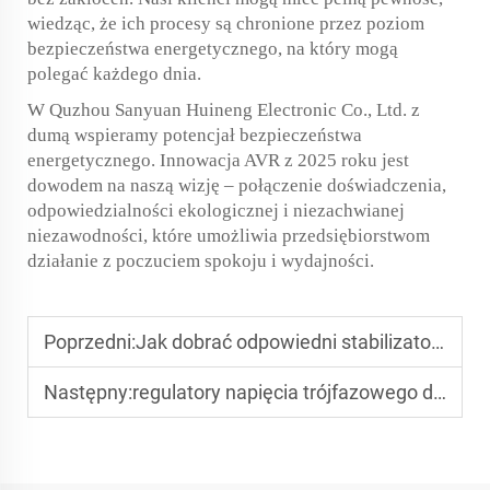
wiedząc, że ich procesy są chronione przez poziom
bezpieczeństwa energetycznego, na który mogą
polegać każdego dnia.
W Quzhou Sanyuan Huineng Electronic Co., Ltd. z
dumą wspieramy potencjał bezpieczeństwa
energetycznego. Innowacja AVR z 2025 roku jest
dowodem na naszą wizję – połączenie doświadczenia,
odpowiedzialności ekologicznej i niezachwianej
niezawodności, które umożliwia przedsiębiorstwom
działanie z poczuciem spokoju i wydajności.
Poprzedni:
Jak dobrać odpowiedni stabilizator napięcia 220V do swojego sprzętu?
Następny:
regulatory napięcia trójfazowego dla farm słonecznych: istotne wskazówki dotyczące integracji z siecią