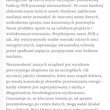
funkcją AVR pozostaje niezawodność. W coraz bardziej
elektronicznym świecie nawet chwilowe zakłócenie
zasilania może prowadzić do znacznej utraty danych,
uszkodzenia sprzętu oraz kosztownych przestojów.
Nasze produkty oparte są na solidnym projekcie i
wielokrotnym testowaniu. Projektujemy nasze AVR-y
tak, aby wytrzymywały trudne warunki różnych sieci
energetycznych, zapewniając niezawodną ochronę
przed spadkami napięcia, przepięciami oraz brakiem
zasilania.
Niezawodność naszych urządzeń jest wynikiem
precyzyjnego skupienia się na szczegółach. Od
wysokiej jakości elementów, które nasz zespół dobiera,
po trwałą konstrukcję obwodów przetwarzania energii –
każdy element jest zaprojektowany z myślą o
długotrwałym, bezobsługowym użytkowaniu.
Gwarantuje to, że kluczowe instalacje, od sprzętu
przemysłowego po centra danych, mogą nadal działać
bez zakłóceń. Nasi klienci mogą mieć pełną pewność,