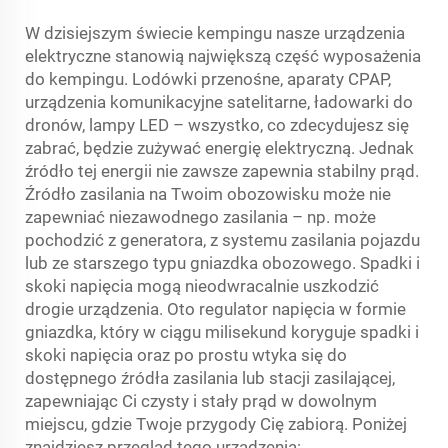
W dzisiejszym świecie kempingu nasze urządzenia
elektryczne stanowią największą część wyposażenia
do kempingu. Lodówki przenośne, aparaty CPAP,
urządzenia komunikacyjne satelitarne, ładowarki do
dronów, lampy LED – wszystko, co zdecydujesz się
zabrać, będzie zużywać energię elektryczną. Jednak
źródło tej energii nie zawsze zapewnia stabilny prąd.
Źródło zasilania na Twoim obozowisku może nie
zapewniać niezawodnego zasilania – np. może
pochodzić z generatora, z systemu zasilania pojazdu
lub ze starszego typu gniazdka obozowego. Spadki i
skoki napięcia mogą nieodwracalnie uszkodzić
drogie urządzenia. Oto regulator napięcia w formie
gniazdka, który w ciągu milisekund koryguje spadki i
skoki napięcia oraz po prostu wtyka się do
dostępnego źródła zasilania lub stacji zasilającej,
zapewniając Ci czysty i stały prąd w dowolnym
miejscu, gdzie Twoje przygody Cię zabiorą. Poniżej
znajdziesz przegląd tego urządzenia: