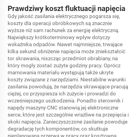
Prawdziwy koszt fluktuacji napięcia
Gdy jakość zasilania elektrycznego pogarsza się,
koszty dla operacji obróbkowych są znacznie
wyższe niż sam rachunek za energię elektryczną.
Największy krótkoterminowy wpływ dotyczy
wskaźnika odpadów. Nawet najmniejsze, trwające
kilka sekund obniżenie napięcia może zniekształcić
tor skrawania, niszcząc przedmiot obrabiany, na
który mogły zostać zużyte godziny pracy. Oprócz
marnowania materiału występują także ukryte
koszty związane z narzędziami. Niestabilne warunki
zasilania powodują, że narzędzia skrawające pracują
ciężej, co przyspiesza ich zużycie i prowadzi do
wcześniejszego uszkodzenia. Ponadto sterownik i
napędy maszyny CNC stanowią jej elektroniczne
serce, które jest szczególnie wrażliwe na przepięcia i
skoki napięcia. Zanieczyszczone zasilanie powoduje
degradację tych komponentów, co skutkuje
nieplanowaną przerwą w pracy oraz kosztowną