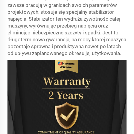
zawsze pracują w granicach swoich parametrów
projektowych, stosuje się specjalny stabilizator
napięcia. Stabilizator ten wydłuża żywotność całej
maszyny, wyrównując przebieg napięcia oraz
eliminując niebezpieczne szczyty i spadki. Jest to
długoterminowa gwarancja, na mocy której maszyna
pozostaje sprawna i produktywna nawet po latach
od upływu zaplanowanego okresu jej użytkowania.