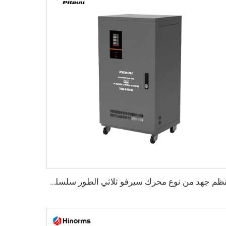
منظم جهد من نوع محرك سيرفو ثلاثي الطور سلسلة TNSB-U