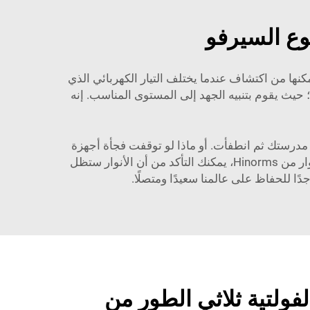
وع السيرفو
كنها من اكتشاف عندما يختلف التيار الكهربائي الذي
؛ حيث يقوم بتنبيه الجهد إلى المستوى المناسب. إنه
 مدرستك ثم انطفأت. أو ماذا لو توقفت فجأة أجهزة
الكمبيوتر في مكتب والديك عن العمل وسط مشروع كبير. سيكون ذلك كارثة! ولكن، مع مثبت الجهد الخدمي ثلاثي الأطوار من Hinorms، يمكنك التأكد من أن الأنوار ستظل
ًا للحفاظ على عالمنا سعيدًا ومتصلًا.
فولتية ثلاثي الطور من