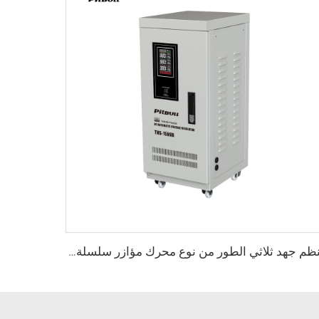
مُنظم جهد ثلاثي الطور من نوع محرك مؤازر سلسلة TNS