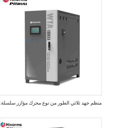
منظم جهد ثلاثي الط