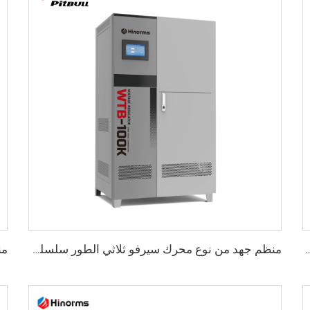
ور من نوع محرك مؤازر سلسلة WTA
منظم جهد من نوع محرك سيرفو ثلاثي الطور سلسلة WTB