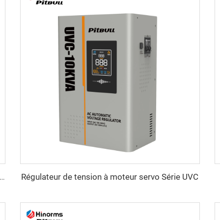
Régulateur de tension à moteur servo Série UVC
ateur de Tension Triphasé à Moteur Servo WTA Série