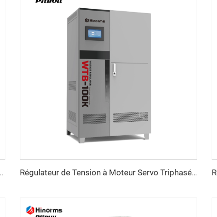
r) régulateur de tension Série ITK
Régulateur de Tension à Moteur Servo Triphasé Série WTB