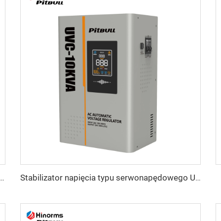
 regulator napięcia typu silnik serwo WTA Seria
Stabilizator napięcia typu serwonapędowego UVC Seria