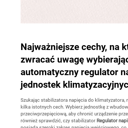
Najważniejsze cechy, na k
zwracać uwagę wybierają
automatyczny regulator n
jednostek klimatyzacyjnyc
Szukając stabilizatora napięcia do klimatyzatora,
kilka istotnych cech. Wybierz jednostkę z wbudo
przeciwprzepięciową, aby chronić urządzenie prz
również sprawdzić, czy stabilizator
Regulator nap
posiada szeroki zakres napięcia wejściowego, co