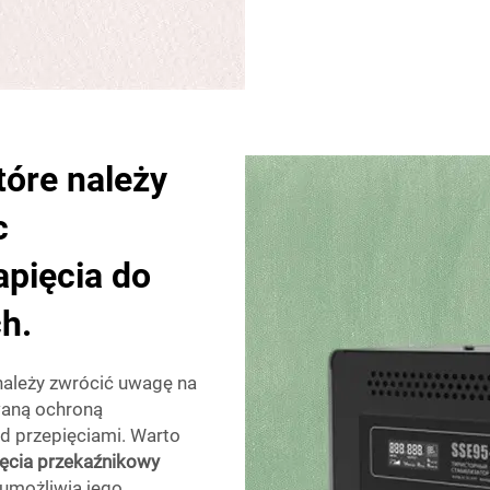
tóre należy
c
apięcia do
h.
 należy zwrócić uwagę na
waną ochroną
ed przepięciami. Warto
ięcia przekaźnikowy
 umożliwia jego