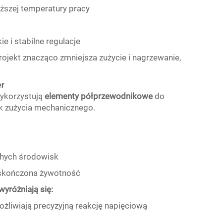
iższej temperatury pracy
ie i stabilne regulacje
ojekt znacząco zmniejsza zużycie i nagrzewanie,
er
wykorzystują
elementy półprzewodnikowe
do
ak zużycia mechanicznego.
cichych środowisk
eskończona żywotność
yróżniają się:
iwiają precyzyjną reakcję napięciową