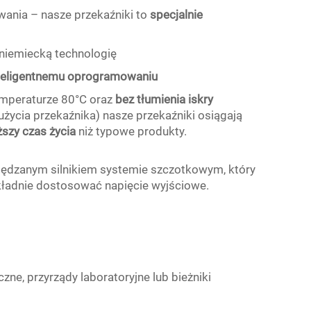
ania – nasze przekaźniki to
specjalnie
niemiecką technologię
nteligentnemu oprogramowaniu
emperaturze 80°C oraz
bez tłumienia iskry
życia przekaźnika) nasze przekaźniki osiągają
ższy czas życia
niż typowe produkty.
apędzanym silnikiem systemie szczotkowym, który
kładnie dostosować napięcie wyjściowe.
zne, przyrządy laboratoryjne lub bieżniki