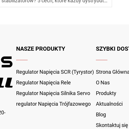
atorów? 5 cech, które każdy dystrybutor powinien ocenić
NASZE PRODUKTY
SZYBKI DOS
Regulator Napięcia SCR (Tyrystor)
Strona Główn
Regulator Napięcia Rele
O Nas
Regulator Napięcia Silnika Servo
Produkty
regulator Napięcia Trójfazowego
Aktualności
20-
Blog
Skontaktuj się