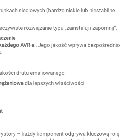
runkach sieciowych (bardzo niskie lub niestabilne
czywiste rozwiązanie typu „zainstaluj i zapomnij”.
aczenie
 każdego AVR-a
. Jego jakość wpływa bezpośrednio
.
 jakości drutu emaliowanego
prężeniowe
dla lepszych właściwości
at
yrystory – każdy komponent odgrywa kluczową rolę