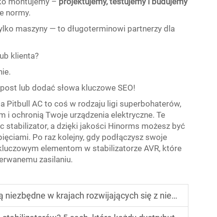
ylko montujemy –
projektujemy, testujemy i budujemy
ne normy.
tylko maszyny — to długoterminowi partnerzy dla
ub klienta?
ie.
ny post lub dodać słowa kluczowe SEO!
a Pitbull AC
to coś w rodzaju ligi superbohaterów,
m i ochronią Twoje urządzenia elektryczne. Te
 stabilizator, a dzięki jakości Hinorms możesz być
ięciami. Po raz kolejny, gdy podłączysz swoje
 kluczowym elementom w stabilizatorze AVR, które
zerwanemu zasilaniu.
w krajach rozwijających się z niestabilną siecią energetyczną