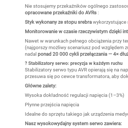
Nie stosujemy przekaźników ogólnego zastosow
opracowane przekaźniki do AVRs
:
Styk wykonany ze stopu srebra
wykorzystujące 
Monitorowanie w czasie rzeczywistym dzięki i
Nawet w warunkach pełnego obciążenia przy t
(najgorszy możliwy scenariusz pod względem zu
nadal
ponad 20 000 cykli przełączania — 4× dłu
? Stabilizatory serwo: precyzja w każdym ruchu
Stabilizatory serwo typu AVR opierają się na n
przesuwa się po cewce transformatora, aby do
Główne zalety:
Wysoka dokładność regulacji napięcia (1–3%)
Płynne przejścia napięcia
Idealne do sprzętu takiego jak urządzenia medyc
Nasz wysokowydajny system serwo zawiera: