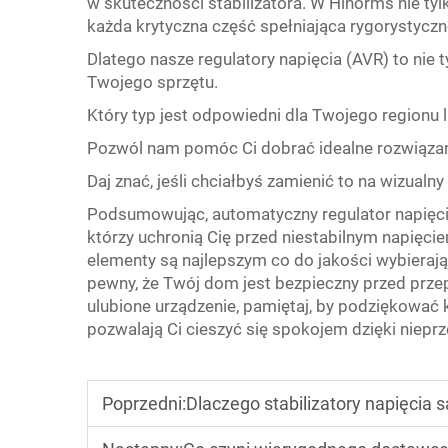
w skuteczności stabilizatora. W Hinorms nie t
każda krytyczna część spełniająca rygorystycz
Dlatego nasze regulatory napięcia (AVR) to nie 
Twojego sprzętu.
Który typ jest odpowiedni dla Twojego regionu l
Pozwól nam pomóc Ci dobrać idealne rozwiązan
Daj znać, jeśli chciałbyś zamienić to na wizual
Podsumowując,
automatyczny regulator napięci
którzy uchronią Cię przed niestabilnym napięcie
elementy są najlepszym co do jakości wybierając
pewny, że Twój dom jest bezpieczny przed przep
ulubione urządzenie, pamiętaj, by podziękować
pozwalają Ci cieszyć się spokojem dzięki niepr
Poprzedni:
Dlaczego stabilizatory napięcia są niezbędne 