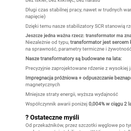
Bez iskier, bez kliknięć, bez hałasu
Długi czas stabilnej pracy, nawet w trudnych wa
napięcie)
Dzięki temu nasze stabilizatory SCR stanowią rze
Jeszcze jedna ważna rzecz: transformator ma zn
Niezależnie od typu,
transformator jest sercem
na sprawność, parametry termiczne i żywotność
Nasze transformatory są budowane na lata:
Precyzyjnie zaprojektowane rdzenie z wysokiej
Impregnacja próżniowa + odpuszczanie bezna
magnetycznych
Mniejsze straty energii, wyższa wydajność
Współczynnik awarii poniżej
0,004% w ciągu 2 l
? Ostateczne myśli
Od przekaźników, przez szczotki węglowe po t