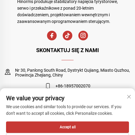
Hinorms produkuje stabilizatory napięcia tyrystorowe,
serwo i przekaźnikowe z ponad 20-letnim
doświadczeniem, projektowaniem wewnętrznym i
zaawansowanym oprogramowaniem sterującym.
SKONTAKTUJ SIĘ Z NAMI
Nr 30, Panlong South Road, Dystrykt Qujiang, Miasto Quzhou,
Prowincja Zhejiang, Chiny
+86-18957002070
We value your privacy
Grace@hinorms.com
We use cookies and similar tools to provide our services. If you
don't want to accept all cookies, click Personalize cookies.
Copyright © Quzhou Sanyuan Huineng Electronic Co., Ltd. Wszelkie
Accept all
prawa zastrzeżone
Polityka prywatności