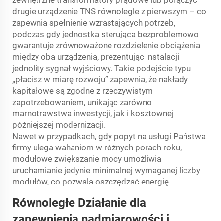
zewnętrzne transformatory prądowe lub połączyć
drugie urządzenie TNS równolegle z pierwszym – co
zapewnia spełnienie wzrastających potrzeb,
podczas gdy jednostka sterująca bezproblemowo
gwarantuje zrównoważone rozdzielenie obciążenia
między oba urządzenia, prezentując instalacji
jednolity sygnał wyjściowy. Takie podejście typu
„płacisz w miarę rozwoju” zapewnia, że nakłady
kapitałowe są zgodne z rzeczywistym
zapotrzebowaniem, unikając zarówno
marnotrawstwa inwestycji, jak i kosztownej
późniejszej modernizacji.
Nawet w przypadkach, gdy popyt na usługi Państwa
firmy ulega wahaniom w różnych porach roku,
modułowe zwiększanie mocy umożliwia
uruchamianie jedynie minimalnej wymaganej liczby
modułów, co pozwala oszczędzać energię.
Równoległe
Działanie
dla
zapewnienia nadmiarowości i