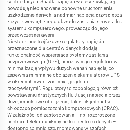
centra danych. Spadki napięcia w sieci zasilającej
powodują nieplanowane ponowne uruchomienia,
uszkodzenie danych, a nadmiar napięcia przyspiesza
zużycie wewnętrznego obwodu zasilania serwera lub
systemu komputerowego, prowadząc do jego
przedwczesnej awarii.
Niektóre inne trójfazowe regulatory napięcia
przeznaczone dla centrów danych dodają
funkcjonalność wspierającą systemy zasilania
bezprzerwowego (UPS), umożliwiając regulatorowi
minimalizację wpływu dużych wahań napięcia, co
zapewnia minimalne obciążenie akumulatorów UPS
w okresach awarii zasilania „prądami
rzeczywistymi”. Regulatory te zapobiegają również
powstawaniu drastycznych fluktuacji napięcia przez
duże, impulsowe obciążenia, takie jak jednostki
chłodzące pomieszczenia komputerowych (CRAC).
W zależności od zastosowania – np. rozproszone
centrum telekomunikacyjne lub centrum danych –
dostępne są mniejsze, montowane w szafach