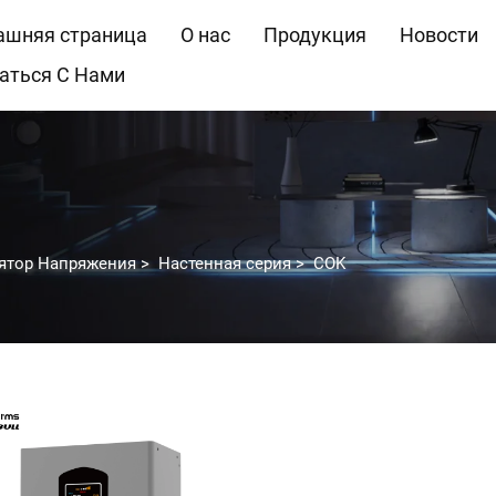
шняя страница
О нас
Продукция
Новости
аться С Нами
лятор Напряжения
>
Настенная серия
>
COK