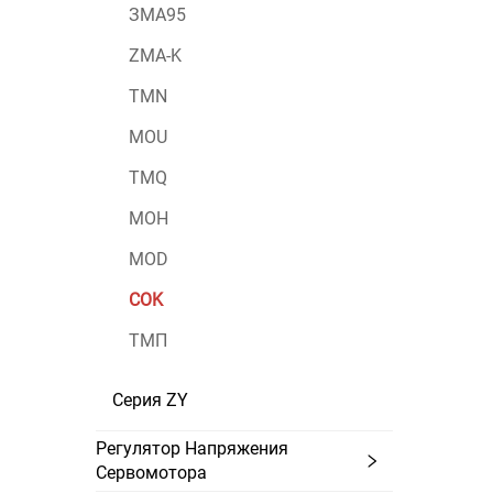
ЗМА95
ZMA-K
TMN
MOU
TMQ
МОН
MOD
COK
ТМП
Серия ZY
Регулятор Напряжения
Сервомотора