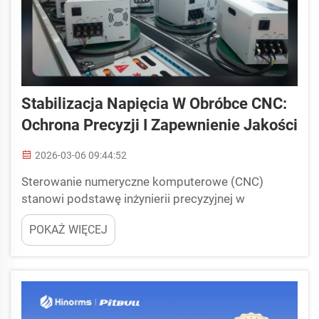
Stabilizacja Napięcia W Obróbce CNC:
Ochrona Precyzji I Zapewnienie Jakości
2026-03-06 09:44:52
Sterowanie numeryczne komputerowe (CNC)
stanowi podstawę inżynierii precyzyjnej w
obecnych warunkach produkcyjnych. Za pomocą
POKAŻ WIĘCEJ
tych zaawansowanych maszyn tworzy się
przedmioty fizyczne na podstawie cyfrowych
projektów i tolerancji wyrażanych w mikronach. ...