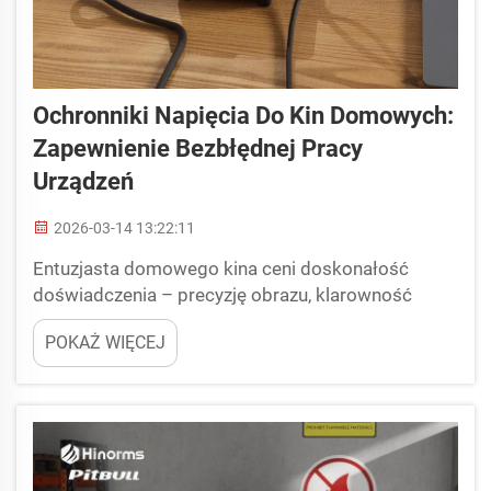
Ochronniki Napięcia Do Kin Domowych:
Zapewnienie Bezbłędnej Pracy
Urządzeń
2026-03-14 13:22:11
Entuzjasta domowego kina ceni doskonałość
doświadczenia – precyzję obrazu, klarowność
dźwięku oraz płynność działania. Jednak potężne
POKAŻ WIĘCEJ
komponenty systemów domowych kin
(wzmacniacze, projektor, urządzenia źródłowe) są
równie podatne na niestabilne napięcie...