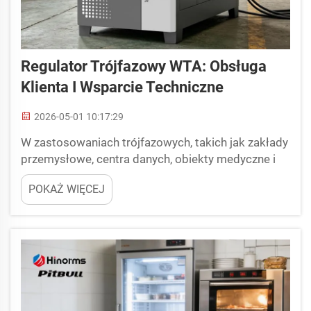
Regulator Trójfazowy WTA: Obsługa
Klienta I Wsparcie Techniczne
2026-05-01 10:17:29
W zastosowaniach trójfazowych, takich jak zakłady
przemysłowe, centra danych, obiekty medyczne i
budynki komercyjne, wahania napięcia nie są
POKAŻ WIĘCEJ
jedynie uciążliwe, lecz stanowią barierę operacyjną,
która może sparaliżować produktywność. Utrata
kontroli logi...