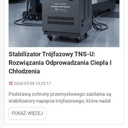
Stabilizator Trójfazowy TNS-U:
Rozwiązania Odprowadzania Ciepła I
Chłodzenia
2026-05-08 13:25:17
Podstawą ochrony przemysłowego zasilania są
stabilizatory napięcia trójfazowego, które nadal
muszą jednak stawić czoło jednemu stałemu
POKAŻ WIĘCEJ
zagrożeniu: ciepłu. Wszystkie elementy elektryczne
i elektroniczne generują, z natury swojej funkcji,