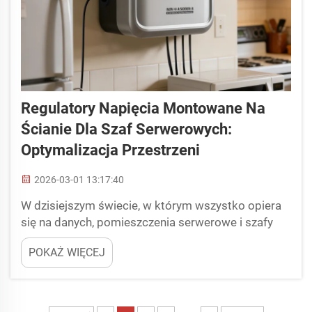
Regulatory Napięcia Montowane Na
Ścianie Dla Szaf Serwerowych:
Optymalizacja Przestrzeni
2026-03-01 13:17:40
W dzisiejszym świecie, w którym wszystko opiera
się na danych, pomieszczenia serwerowe i szafy
sieciowe stają się coraz mniejsze, podczas gdy
POKAŻ WIĘCEJ
zapotrzebowanie na nie rośnie. Użytkownicy
powinni wykorzystać każdy centymetr kwadratowy
przestrzeni w szafie, nie pogarszając przy tym
jakości zasilania. Regulatory napięcia montowane