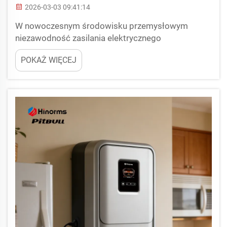
2026-03-03 09:41:14
W nowoczesnym środowisku przemysłowym
niezawodność zasilania elektrycznego
bezpośrednio decyduje o produktywności oraz
POKAŻ WIĘCEJ
czasie życia urządzeń. Jednym z najczęstszych
problemów są wahania napięcia, a wybór
odpowiedniego urządzenia stabilizującego ...