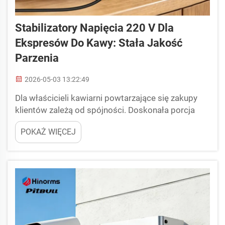
Stabilizatory Napięcia 220 V Dla
Ekspresów Do Kawy: Stała Jakość
Parzenia
2026-05-03 13:22:49
Dla właścicieli kawiarni powtarzające się zakupy
klientów zależą od spójności. Doskonała porcja
espresso to taka, która charakteryzuje się
POKAŻ WIĘCEJ
optymalną temperaturą wody, stabilnym ciśnieniem
pompy oraz stabilnym czasem ekstrakcji. Jednak
przy słabym źródle zasilania (często występującym
w obiektach komercyjnych...)