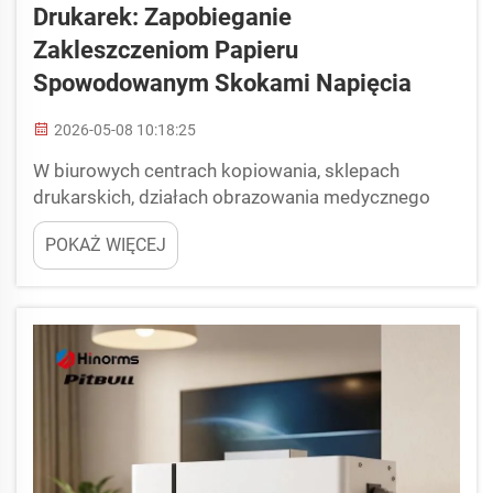
Drukarek: Zapobieganie
Zakleszczeniom Papieru
Spowodowanym Skokami Napięcia
2026-05-08 10:18:25
W biurowych centrach kopiowania, sklepach
drukarskich, działach obrazowania medycznego
oraz komercyjnych zakładach drukarskich —
POKAŻ WIĘCEJ
wszędzie tam, gdzie codziennie drukowane są duże
objętości dokumentów — zakleszczenia papieru
niemal zawsze wydają się wynikać z usterki
mechanicznej lub zastosowania papieru niskiej
jakości. Istnieje...