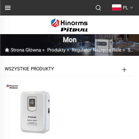
PL
Mon
Strona Główna
>
Produkty
>
Regulator Napięcia Rele
>
Seria naścenna
WSZYSTKIE PRODUKTY