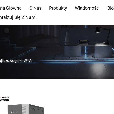
ona Główna
O Nas
Produkty
Wiadomości
Bl
ntaktuj Się Z Nami
rójfazowego
>
WTA