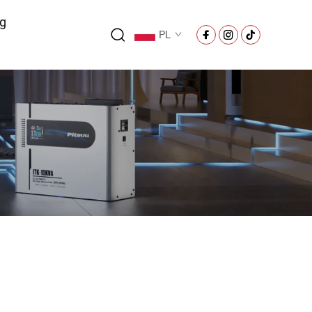
og
PL