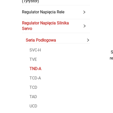
(Tyrystor)
Regulator Napięcia Rele
Regulator Napięcia Silnika
Servo
Seria Podłogowa
SVC-H
S
r
TVE
TND-A
TCD-A
TCD
TAD
UCD