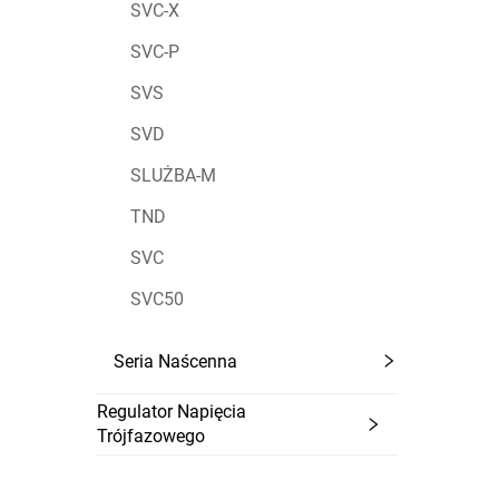
SVC-X
SVC-P
SVS
SVD
SLUŻBA-M
TND
SVC
SVC50
Seria Naścenna
Regulator Napięcia
Trójfazowego