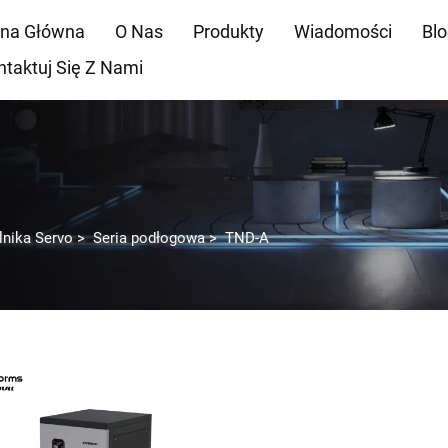
ona Główna
O Nas
Produkty
Wiadomości
Bl
ntaktuj Się Z Nami
lnika Servo
>
Seria podłogowa
>
TND-A