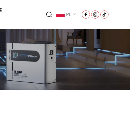
og
PL