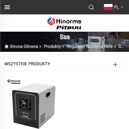
PL
Sss
Strona Główna
>
Produkty
>
Regulator Napięcia Rele
>
Seria podłogowa
WSZYSTKIE PRODUKTY