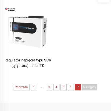
Seria
Regulator napięcia typu SCR
(tyrystora) seria ITK
...
Poprzedni
1
3
4
5
6
7
Następny