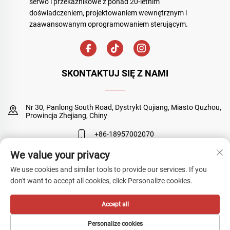
serwo i przekaźnikowe z ponad 20-letnim
doświadczeniem, projektowaniem wewnętrznym i
zaawansowanym oprogramowaniem sterującym.
SKONTAKTUJ SIĘ Z NAMI
Nr 30, Panlong South Road, Dystrykt Qujiang, Miasto Quzhou,
Prowincja Zhejiang, Chiny
+86-18957002070
We value your privacy
Grace@hinorms.com
We use cookies and similar tools to provide our services. If you
don't want to accept all cookies, click Personalize cookies.
Copyright © Quzhou Sanyuan Huineng Electronic Co., Ltd. Wszelkie
Accept all
prawa zastrzeżone
Polityka prywatności
Personalize cookies